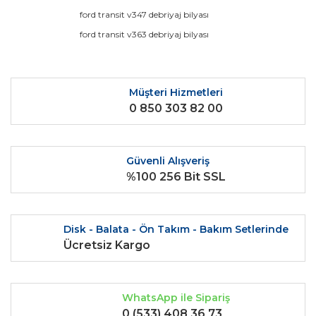
Görüş ve önerileriniz için teşekkür ederiz.
ford transit v347 debriyaj bilyası
ford transit v363 debriyaj bilyası
Yorum Yaz
Ürün resmi kalitesiz, bozuk veya görüntülenemiyor.
Ürün açıklamasında eksik bilgiler bulunuyor.
Ürün bilgilerinde hatalar bulunuyor.
Müşteri Hizmetleri
0 850 303 82 00
Ürün fiyatı diğer sitelerden daha pahalı.
Bu ürüne benzer farklı alternatifler olmalı.
Güvenli Alışveriş
%100 256 Bit SSL
Gönder
Disk - Balata - Ön Takım - Bakım Setlerinde
Ücretsiz Kargo
WhatsApp ile Sipariş
0 (533) 408 36 73