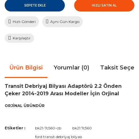
SEPETE EKLE
HIZLI SATIN AL
Hızlı Gönderi
Aynı Gün Kargo
Karşılaştır
Ürün Bilgisi
Yorumlar (0)
Taksit Seçen
Transit Debriyaj Bilyası Adaptörü 2.2 Önden
Çeker 2014-2019 Arası Modeller İçin Orjinal
ORJİNAL ÜRÜNDÜR
Bu ürünün fiyat bilgisi, resim, ürün açıklamalarında ve diğer
Etiketler :
bk21-7c560-cb
bk21 7c560
konularda yetersiz gördüğünüz noktaları öneri formunu
Bu ürüne ilk yorumu siz yapın!
ford transit debriyaj bilyası
kullanarak tarafımıza iletebilirsiniz.