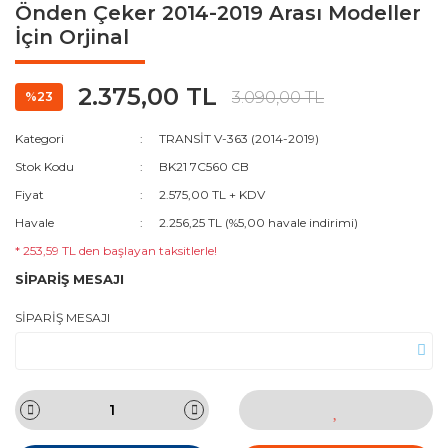
Önden Çeker 2014-2019 Arası Modeller
İçin Orjinal
2.375,00 TL
3.090,00 TL
%23
Kategori
TRANSİT V-363 (2014-2019)
Stok Kodu
BK21 7C560 CB
Fiyat
2.575,00 TL + KDV
Havale
2.256,25 TL (%5,00 havale indirimi)
* 253,59 TL den başlayan taksitlerle!
SİPARİŞ MESAJI
SİPARİŞ MESAJI