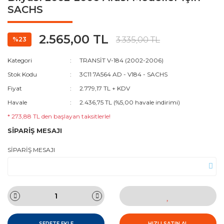
SACHS
2.565,00 TL
3.335,00 TL
%23
Kategori
TRANSİT V-184 (2002-2006)
Stok Kodu
3C11 7A564 AD - V184 - SACHS
Fiyat
2.779,17 TL + KDV
Havale
2.436,75 TL (%5,00 havale indirimi)
* 273,88 TL den başlayan taksitlerle!
SİPARİŞ MESAJI
SİPARİŞ MESAJI
SEPETE EKLE
HIZLI SATIN AL