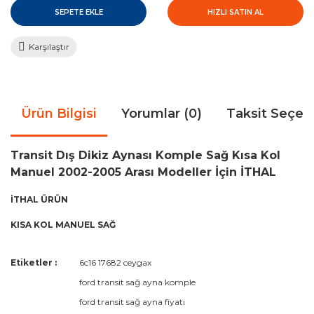
SEPETE EKLE
HIZLI SATIN AL
Karşılaştır
Ürün Bilgisi
Yorumlar (0)
Taksit Seçen
Transit Dış Dikiz Aynası Komple Sağ Kısa Kol
Manuel 2002-2005 Arası Modeller İçin İTHAL
İTHAL ÜRÜN
KISA KOL MANUEL SAĞ
Bu ürünün fiyat bilgisi, resim, ürün açıklamalarında ve diğer
Etiketler :
6c16 17682 ceygax
konularda yetersiz gördüğünüz noktaları öneri formunu
Bu ürüne ilk yorumu siz yapın!
ford transit sağ ayna komple
kullanarak tarafımıza iletebilirsiniz.
Görüş ve önerileriniz için teşekkür ederiz.
ford transit sağ ayna fiyatı