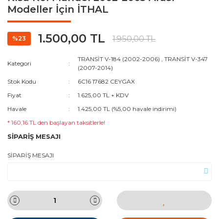
Modeller İçin İTHAL
1.500,00 TL
1.950,00 TL
%23
TRANSİT V-184 (2002-2006)
,
TRANSİT V-347
Kategori
(2007-2014)
Stok Kodu
6C16 17682 CEYGAX
Fiyat
1.625,00 TL + KDV
Havale
1.425,00 TL (%5,00 havale indirimi)
* 160,16 TL den başlayan taksitlerle!
SİPARİŞ MESAJI
SİPARİŞ MESAJI