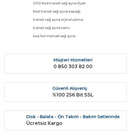
2012 ford transit sağ ayna fiyatı
Yorum Yaz
Ürün resmi kalitesiz, bozuk veya görüntülenemiyor.
ford transit sağ ayna kapağı
Ürün açıklamasında eksik bilgiler bulunuyor.
transit sağ ayna orjinal çıkma
Ürün bilgilerinde hatalar bulunuyor.
transit sağ ayna camı
Ürün fiyatı diğer sitelerden daha pahalı.
kısa kol manuel sağ ayna
Bu ürüne benzer farklı alternatifler olmalı.
Müşteri Hizmetleri
0 850 303 82 00
Gönder
Güvenli Alışveriş
%100 256 Bit SSL
Disk - Balata - Ön Takım - Bakım Setlerinde
Ücretsiz Kargo