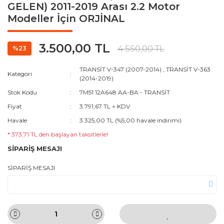
GELEN) 2011-2019 Arası 2.2 Motor
Modeller İçin ORJİNAL
3.500,00 TL
4.550,00 TL
%23
TRANSİT V-347 (2007-2014)
,
TRANSİT V-363
Kategori
(2014-2019)
Stok Kodu
7M51 12A648 AA-BA - TRANSİT
Fiyat
3.791,67 TL + KDV
Havale
3.325,00 TL (%5,00 havale indirimi)
* 373,71 TL den başlayan taksitlerle!
SİPARİŞ MESAJI
SİPARİŞ MESAJI