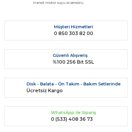
Ürün resmi kalitesiz, bozuk veya görüntülenemiyor.
transit motor suyu ısı sensörü
Ürün açıklamasında eksik bilgiler bulunuyor.
Ürün bilgilerinde hatalar bulunuyor.
Ürün fiyatı diğer sitelerden daha pahalı.
Müşteri Hizmetleri
0 850 303 82 00
Bu ürüne benzer farklı alternatifler olmalı.
Güvenli Alışveriş
%100 256 Bit SSL
Gönder
Disk - Balata - Ön Takım - Bakım Setlerinde
Ücretsiz Kargo
WhatsApp ile Sipariş
0 (533) 408 36 73