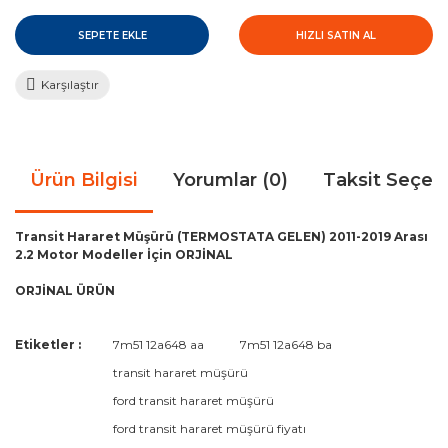
SEPETE EKLE
HIZLI SATIN AL
Karşılaştır
Ürün Bilgisi
Yorumlar (0)
Taksit Seçen
Transit Hararet Müşürü (TERMOSTATA GELEN) 2011-2019 Arası
2.2 Motor Modeller İçin ORJİNAL
ORJİNAL ÜRÜN
Bu ürünün fiyat bilgisi, resim, ürün açıklamalarında ve diğer
Etiketler :
7m51 12a648 aa
7m51 12a648 ba
konularda yetersiz gördüğünüz noktaları öneri formunu
Bu ürüne ilk yorumu siz yapın!
transit hararet müşürü
kullanarak tarafımıza iletebilirsiniz.
Görüş ve önerileriniz için teşekkür ederiz.
ford transit hararet müşürü
ford transit hararet müşürü fiyatı
Yorum Yaz