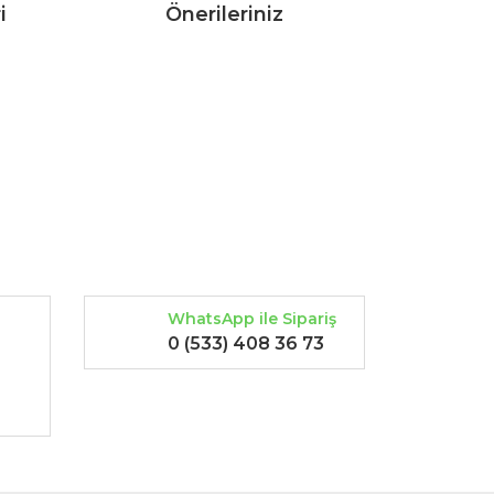
i
Önerileriniz
rak tarafımıza iletebilirsiniz.
WhatsApp ile Sipariş
0 (533) 408 36 73
-