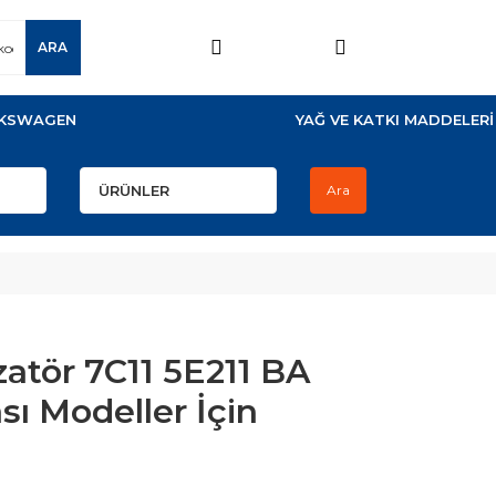
ARA
KSWAGEN
YAĞ VE KATKI MADDELERİ
Ara
zatör 7C11 5E211 BA
sı Modeller İçin