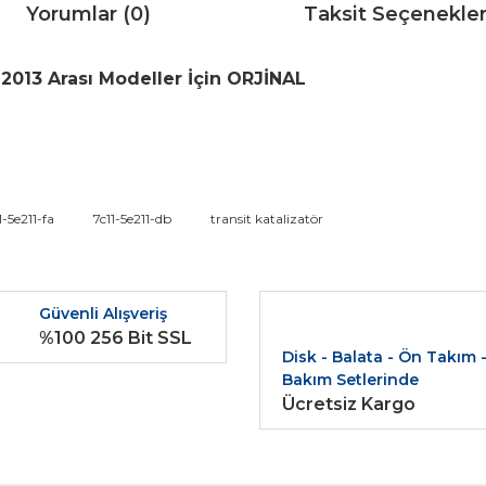
Yorumlar (0)
Taksit Seçenekler
-2013 Arası Modeller İçin ORJİNAL
da ve diğer konularda yetersiz gördüğünüz noktaları öneri formunu kullana
1-5e211-fa
7c11-5e211-db
transit katalizatör
Bu ürüne ilk yorumu siz yapın!
r.
Güvenli Alışveriş
Yorum Yaz
%100 256 Bit SSL
Disk - Balata - Ön Takım 
Bakım Setlerinde
Ücretsiz Kargo