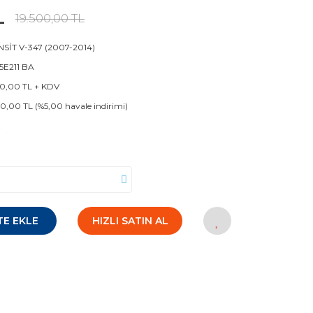
L
19.500,00 TL
SİT V-347 (2007-2014)
 5E211 BA
50,00 TL + KDV
50,00 TL (%5,00 havale indirimi)
!
TE EKLE
HIZLI SATIN AL