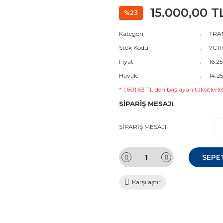
15.000,00 T
%23
Kategori
TRAN
Stok Kodu
7C11
Fiyat
16.2
Havale
14.2
* 1.601,63 TL den başlayan taksitlerle
SİPARİŞ MESAJI
SİPARİŞ MESAJI
SEPE
Karşılaştır