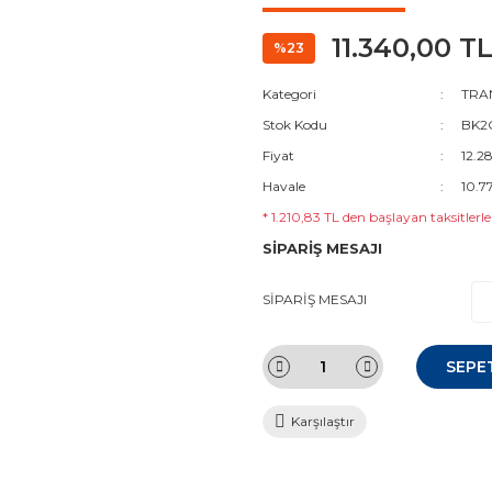
11.340,00 T
%23
Kategori
TRAN
Stok Kodu
BK2Q
Fiyat
12.2
Havale
10.7
* 1.210,83 TL den başlayan taksitlerle
SİPARİŞ MESAJI
SİPARİŞ MESAJI
SEPE
Karşılaştır