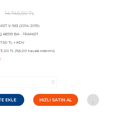
L
14.745,00 TL
SİT V-363 (2014-2019)
 6B319 BA - TRANSİT
87,50 TL + KDV
73,00 TL (%5,00 havale indirimi)
!
TE EKLE
HIZLI SATIN AL