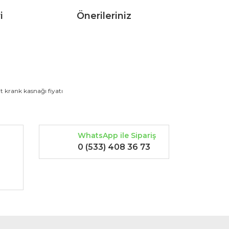
i
Önerileriniz
rak tarafımıza iletebilirsiniz.
it krank kasnağı fiyatı
WhatsApp ile Sipariş
0 (533) 408 36 73
-