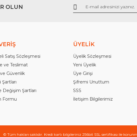
R OLUN
Gönder
VERİŞ
ÜYELİK
li Satış Sözleşmesi
Üyelik Sözleşmesi
 ve Teslimat
Yeni Üyelik
k ve Güvenlik
Üye Girişi
 Şartları
Şifremi Unuttum
e Değişim Şartları
SSS
im Formu
İletişim Bilgilerimiz
© Tüm hakları saklıdır. Kredi kartı bilgileriniz 256bit SSL sertifikası ile korun