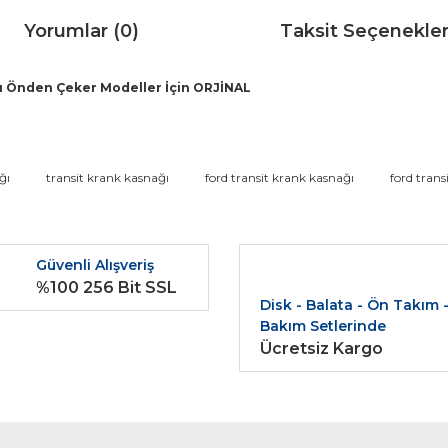
Yorumlar (0)
Taksit Seçenekler
lu Önden Çeker Modeller İçin ORJİNAL
da ve diğer konularda yetersiz gördüğünüz noktaları öneri formunu kullana
ğı
transit krank kasnağı
ford transit krank kasnağı
ford trans
Bu ürüne ilk yorumu siz yapın!
r.
Güvenli Alışveriş
Yorum Yaz
%100 256 Bit SSL
Disk - Balata - Ön Takım 
Bakım Setlerinde
Ücretsiz Kargo