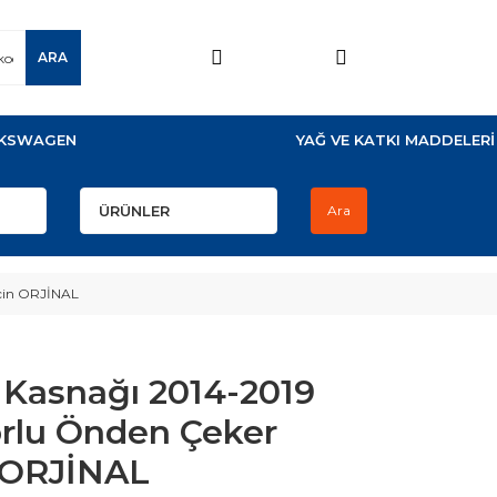
ARA
KSWAGEN
YAĞ VE KATKI MADDELERİ
Ara
İçin ORJİNAL
 Kasnağı 2014-2019
orlu Önden Çeker
n ORJİNAL