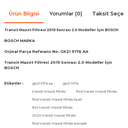
Ürün Bilgisi
Yorumlar (0)
Taksit Seçen
Transit Mazot Filtresi 2019 Sonrası 2.0 Modeller İçin BOSCH
BOSCH MARKA
Orjinal Parça Referans No: GK21 9176 AA
Transit Mazot Filtresi 2019 Sonrası 2.0 Modeller İçin
BOSCH
Bu ürünün fiyat bilgisi, resim, ürün açıklamalarında ve diğer
Etiketler :
gk21 9176 aa
gk21 9176
konularda yetersiz gördüğünüz noktaları öneri formunu
Bu ürüne ilk yorumu siz yapın!
transit mazot filtresi
ford transit mazot filtresi
kullanarak tarafımıza iletebilirsiniz.
Görüş ve önerileriniz için teşekkür ederiz.
ford transit mazot filtresi fiyatı
fort transit mazot filtresi
Yorum Yaz
Ürün resmi kalitesiz, bozuk veya görüntülenemiyor.
2020 transit mazot filtresi
Ürün açıklamasında eksik bilgiler bulunuyor.
ford transit mazot filtresi komple