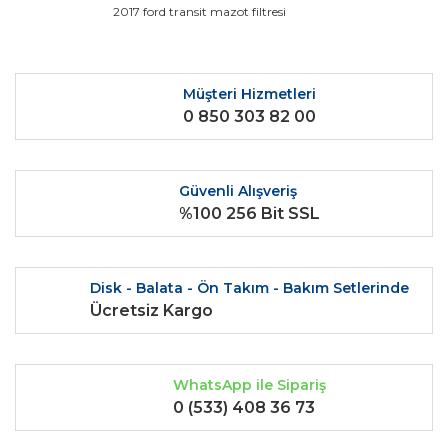
Ürün bilgilerinde hatalar bulunuyor.
2017 ford transit mazot filtresi
Ürün fiyatı diğer sitelerden daha pahalı.
Bu ürüne benzer farklı alternatifler olmalı.
Müşteri Hizmetleri
0 850 303 82 00
Güvenli Alışveriş
Gönder
%100 256 Bit SSL
Disk - Balata - Ön Takım - Bakım Setlerinde
Ücretsiz Kargo
WhatsApp ile Sipariş
0 (533) 408 36 73