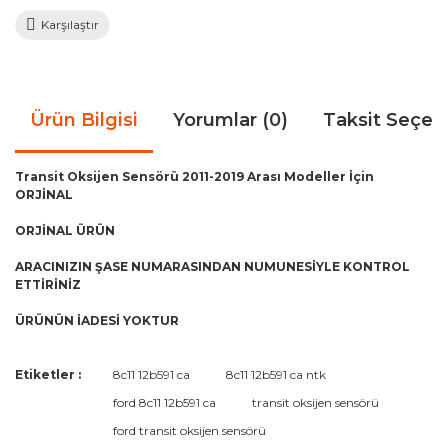
Karşılaştır
Ürün Bilgisi
Yorumlar (0)
Taksit Seçen
Transit Oksijen Sensörü 2011-2019 Arası Modeller İçin
ORJİNAL
ORJİNAL ÜRÜN
ARACINIZIN ŞASE NUMARASINDAN NUMUNESİYLE KONTROL
ETTİRİNİZ
ÜRÜNÜN İADESİ YOKTUR
Bu ürünün fiyat bilgisi, resim, ürün açıklamalarında ve diğer
Etiketler :
8c11 12b591 ca
8c11 12b591 ca ntk
konularda yetersiz gördüğünüz noktaları öneri formunu
Bu ürüne ilk yorumu siz yapın!
ford 8c11 12b591 ca
transit oksijen sensörü
kullanarak tarafımıza iletebilirsiniz.
Görüş ve önerileriniz için teşekkür ederiz.
ford transit oksijen sensörü