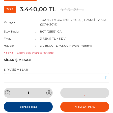
3.440,00 TL
4.475,00 TL
%23
TRANSİT V-347 (2007-2014)
,
TRANSİT V-363
Kategori
(2014-2019)
Stok Kodu
8C11 12B591 CA
Fiyat
3.729,17 TL + KDV
Havale
3.268,00 TL (%5,00 havale indirimi)
* 367,31 TL den başlayan taksitlerle!
SİPARİŞ MESAJI
SİPARİŞ MESAJI
SEPETE EKLE
HIZLI SATIN AL