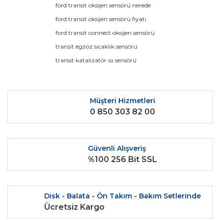
ford transit oksijen sensörü nerede
Yorum Yaz
Ürün resmi kalitesiz, bozuk veya görüntülenemiyor.
ford transit oksijen sensörü fiyatı
Ürün açıklamasında eksik bilgiler bulunuyor.
ford transit connect oksijen sensörü
Ürün bilgilerinde hatalar bulunuyor.
transit egzoz sıcaklık sensörü
Ürün fiyatı diğer sitelerden daha pahalı.
transit katalizatör ısı sensörü
Bu ürüne benzer farklı alternatifler olmalı.
Müşteri Hizmetleri
0 850 303 82 00
Gönder
Güvenli Alışveriş
%100 256 Bit SSL
Disk - Balata - Ön Takım - Bakım Setlerinde
Ücretsiz Kargo