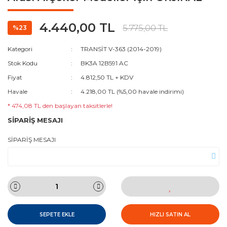
4.440,00 TL
5.775,00 TL
%23
Kategori
TRANSİT V-363 (2014-2019)
Stok Kodu
BK3A 12B591 AC
Fiyat
4.812,50 TL + KDV
Havale
4.218,00 TL (%5,00 havale indirimi)
* 474,08 TL den başlayan taksitlerle!
SİPARİŞ MESAJI
SİPARİŞ MESAJI
SEPETE EKLE
HIZLI SATIN AL