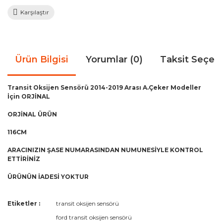
Karşılaştır
Ürün Bilgisi
Yorumlar (0)
Taksit Seçen
Transit Oksijen Sensörü 2014-2019 Arası A.Çeker Modeller
İçin ORJİNAL
ORJİNAL ÜRÜN
116CM
ARACINIZIN ŞASE NUMARASINDAN NUMUNESİYLE KONTROL
ETTİRİNİZ
ÜRÜNÜN İADESİ YOKTUR
Bu ürünün fiyat bilgisi, resim, ürün açıklamalarında ve diğer
Etiketler :
transit oksijen sensörü
konularda yetersiz gördüğünüz noktaları öneri formunu
Bu ürüne ilk yorumu siz yapın!
ford transit oksijen sensörü
kullanarak tarafımıza iletebilirsiniz.