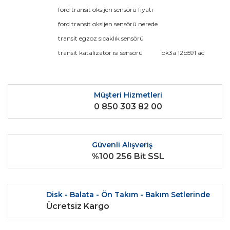
Görüş ve önerileriniz için teşekkür ederiz.
ford transit oksijen sensörü fiyatı
ford transit oksijen sensörü nerede
Yorum Yaz
Ürün resmi kalitesiz, bozuk veya görüntülenemiyor.
transit egzoz sıcaklık sensörü
Ürün açıklamasında eksik bilgiler bulunuyor.
transit katalizatör ısı sensörü
bk3a 12b591 ac
Ürün bilgilerinde hatalar bulunuyor.
Ürün fiyatı diğer sitelerden daha pahalı.
Bu ürüne benzer farklı alternatifler olmalı.
Müşteri Hizmetleri
0 850 303 82 00
Güvenli Alışveriş
%100 256 Bit SSL
Gönder
Disk - Balata - Ön Takım - Bakım Setlerinde
Ücretsiz Kargo