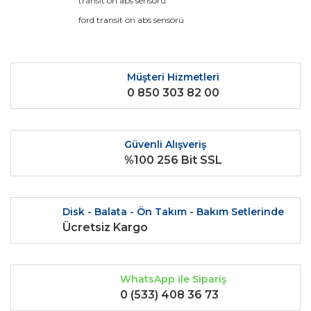
transit ön abs sensörü
ford transit ön abs sensörü
Yorum Yaz
Ürün resmi kalitesiz, bozuk veya görüntülenemiyor.
Ürün açıklamasında eksik bilgiler bulunuyor.
Ürün bilgilerinde hatalar bulunuyor.
Müşteri Hizmetleri
0 850 303 82 00
Ürün fiyatı diğer sitelerden daha pahalı.
Bu ürüne benzer farklı alternatifler olmalı.
Güvenli Alışveriş
%100 256 Bit SSL
Gönder
Disk - Balata - Ön Takım - Bakım Setlerinde
Ücretsiz Kargo
WhatsApp ile Sipariş
0 (533) 408 36 73