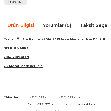
Karşılaştır
Ürün Bilgisi
Yorumlar (0)
Taksit Seçen
Transit Ön Abs Kablosu 2014-2019 Arası Modeller İçin DELPHİ
DELPHİ MARKA
2014-2019 Arası
2.2 Motor Modeller İçin
Bu ürünün fiyat bilgisi, resim, ürün açıklamalarında ve diğer
Etiketler :
bk21 2b372 ac
bk21 2b372 ac n
konularda yetersiz gördüğünüz noktaları öneri formunu
Bu ürüne ilk yorumu siz yapın!
ford bk21 2b372 ac
transit ön abs kablosu
kullanarak tarafımıza iletebilirsiniz.
Görüş ve önerileriniz için teşekkür ederiz.