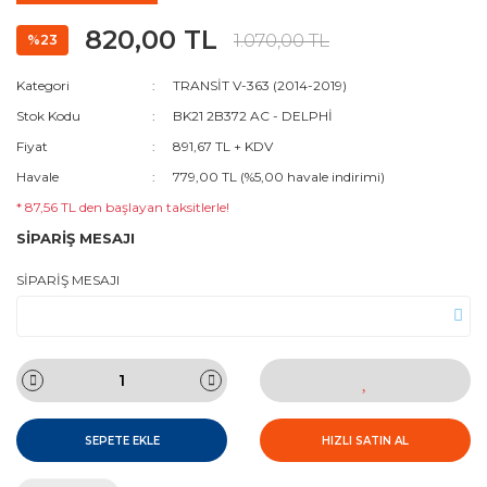
820,00 TL
1.070,00 TL
%23
Kategori
TRANSİT V-363 (2014-2019)
Stok Kodu
BK21 2B372 AC - DELPHİ
Fiyat
891,67 TL + KDV
Havale
779,00 TL (%5,00 havale indirimi)
* 87,56 TL den başlayan taksitlerle!
SİPARİŞ MESAJI
SİPARİŞ MESAJI
SEPETE EKLE
HIZLI SATIN AL