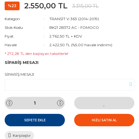
2.550,00 TL
3.315,00 TL
%23
Kategori
TRANSİT V-363 (2014-2019)
Stok Kodu
BK21 2B372 AC - FOMOCO
Fiyat
2.762,50 TL + KDV
Havale
2.422,50 TL (%5,00 havale indirimi)
* 272,28 TL den başlayan taksitlerle!
SİPARİŞ MESAJI
SİPARİŞ MESAJI
SEPETE EKLE
HIZLI SATIN AL
Karşılaştır