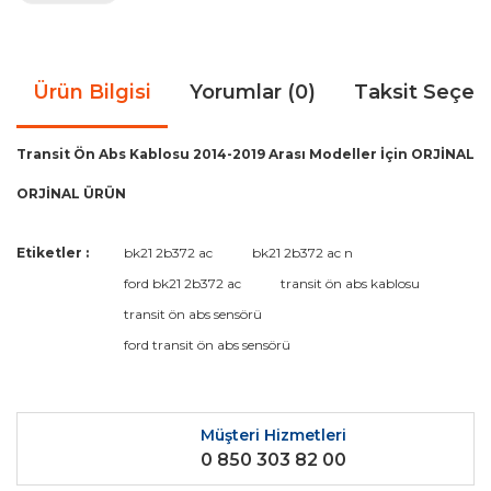
Ürün Bilgisi
Yorumlar (0)
Taksit Seçen
Transit Ön Abs Kablosu 2014-2019 Arası Modeller İçin ORJİNAL
ORJİNAL ÜRÜN
Bu ürünün fiyat bilgisi, resim, ürün açıklamalarında ve diğer
Etiketler :
bk21 2b372 ac
bk21 2b372 ac n
konularda yetersiz gördüğünüz noktaları öneri formunu
Bu ürüne ilk yorumu siz yapın!
ford bk21 2b372 ac
transit ön abs kablosu
kullanarak tarafımıza iletebilirsiniz.
Görüş ve önerileriniz için teşekkür ederiz.
transit ön abs sensörü
ford transit ön abs sensörü
Yorum Yaz
Ürün resmi kalitesiz, bozuk veya görüntülenemiyor.
Ürün açıklamasında eksik bilgiler bulunuyor.
Ürün bilgilerinde hatalar bulunuyor.
Müşteri Hizmetleri
0 850 303 82 00
Ürün fiyatı diğer sitelerden daha pahalı.
Bu ürüne benzer farklı alternatifler olmalı.