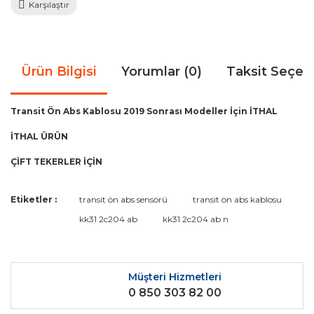
Karşılaştır
Ürün Bilgisi
Yorumlar (0)
Taksit Seçen
Transit Ön Abs Kablosu 2019 Sonrası Modeller İçin İTHAL
İTHAL ÜRÜN
ÇİFT TEKERLER İÇİN
Bu ürünün fiyat bilgisi, resim, ürün açıklamalarında ve diğer
Etiketler :
transit ön abs sensörü
transit ön abs kablosu
konularda yetersiz gördüğünüz noktaları öneri formunu
Bu ürüne ilk yorumu siz yapın!
kk31 2c204 ab
kk31 2c204 ab n
kullanarak tarafımıza iletebilirsiniz.
Görüş ve önerileriniz için teşekkür ederiz.
Yorum Yaz
Ürün resmi kalitesiz, bozuk veya görüntülenemiyor.
Müşteri Hizmetleri
0 850 303 82 00
Ürün açıklamasında eksik bilgiler bulunuyor.
Ürün bilgilerinde hatalar bulunuyor.