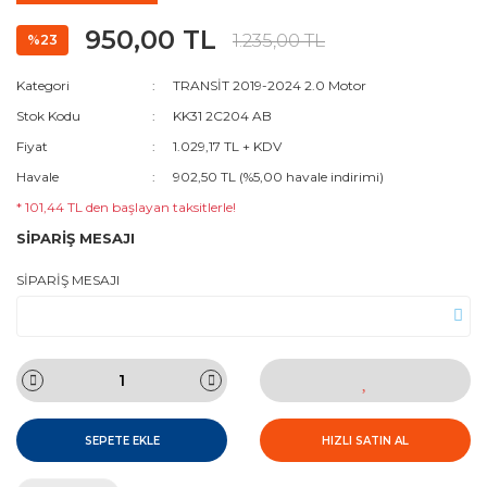
950,00 TL
1.235,00 TL
%23
Kategori
TRANSİT 2019-2024 2.0 Motor
Stok Kodu
KK31 2C204 AB
Fiyat
1.029,17 TL + KDV
Havale
902,50 TL (%5,00 havale indirimi)
* 101,44 TL den başlayan taksitlerle!
SİPARİŞ MESAJI
SİPARİŞ MESAJI
SEPETE EKLE
HIZLI SATIN AL