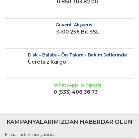
0 850 303 82 00
Ürün açıklamasında eksik bilgiler bulunuyor.
Ürün bilgilerinde hatalar bulunuyor.
Ürün fiyatı diğer sitelerden daha pahalı.
Güvenli Alışveriş
Bu ürüne benzer farklı alternatifler olmalı.
%100 256 Bit SSL
Disk - Balata - Ön Takım - Bakım Setlerinde
Ücretsiz Kargo
Gönder
WhatsApp ile Sipariş
0 (533) 408 36 73
KAMPANYALARIMIZDAN HABERDAR OLUN