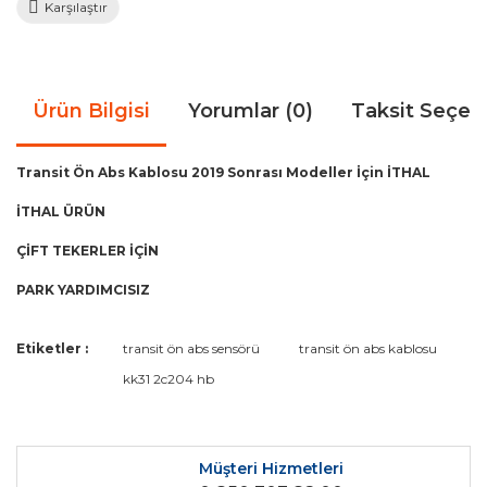
Karşılaştır
Ürün Bilgisi
Yorumlar (0)
Taksit Seçen
Transit Ön Abs Kablosu 2019 Sonrası Modeller İçin İTHAL
İTHAL ÜRÜN
ÇİFT TEKERLER İÇİN
PARK YARDIMCISIZ
Bu ürünün fiyat bilgisi, resim, ürün açıklamalarında ve diğer
Etiketler :
transit ön abs sensörü
transit ön abs kablosu
konularda yetersiz gördüğünüz noktaları öneri formunu
Bu ürüne ilk yorumu siz yapın!
kk31 2c204 hb
kullanarak tarafımıza iletebilirsiniz.
Görüş ve önerileriniz için teşekkür ederiz.
Yorum Yaz
Ürün resmi kalitesiz, bozuk veya görüntülenemiyor.
Müşteri Hizmetleri