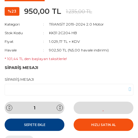
950,00 TL
1.235,00 TL
%23
Kategori
TRANSİT 2019-2024 2.0 Motor
Stok Kodu
KK31 2C204 HB
Fiyat
1.029,17 TL + KDV
Havale
902,50 TL (%5,00 havale indirimi)
* 101,44 TL den başlayan taksitlerle!
SİPARİŞ MESAJI
SİPARİŞ MESAJI
SEPETE EKLE
HIZLI SATIN AL