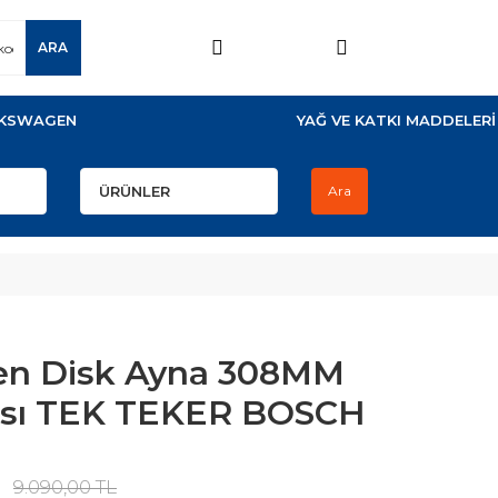
ARA
KSWAGEN
YAĞ VE KATKI MADDELERİ
Ara
ren Disk Ayna 308MM
ası TEK TEKER BOSCH
9.090,00 TL