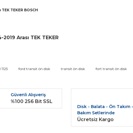
sı TEK TEKER BOSCH
4-2019 Arası TEK TEKER
da ve diğer konularda yetersiz gördüğünüz noktaları öneri formunu kullana
 1125
ford transit ön disk
transit ön disk
fort transit ön disk
Bu ürüne ilk yorumu siz yapın!
r.
Güvenli Alışveriş
Yorum Yaz
%100 256 Bit SSL
Disk - Balata - Ön Takım 
Bakım Setlerinde
Ücretsiz Kargo