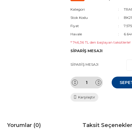
Kategori
TRAN
Stok Kodu
BK21
Fiyat
7.57
Havale
6.64
* 746,36 TL den başlayan taksitlerle!
SİPARİŞ MESAJI
SİPARİŞ MESAJI
SEPE
Karşılaştır
Yorumlar (0)
Taksit Seçenekler