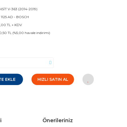
SİT V-363 (2014-2019)
 1125 AD - BOSCH
5,00 TL + KDV
0,50 TL (%5,00 havale indirimi)
TE EKLE
HIZLI SATIN AL
i
Önerileriniz