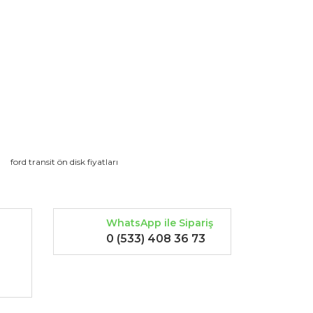
rak tarafımıza iletebilirsiniz.
ford transit ön disk fiyatları
WhatsApp ile Sipariş
0 (533) 408 36 73
-