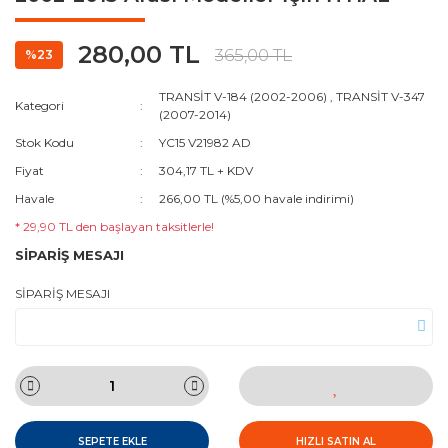
280,00 TL
365,00 TL
%23
TRANSİT V-184 (2002-2006)
,
TRANSİT V-347
Kategori
(2007-2014)
Stok Kodu
YC15 V21982 AD
Fiyat
304,17 TL + KDV
Havale
266,00 TL (%5,00 havale indirimi)
* 29,90 TL den başlayan taksitlerle!
SİPARİŞ MESAJI
SİPARİŞ MESAJI
SEPETE EKLE
HIZLI SATIN AL