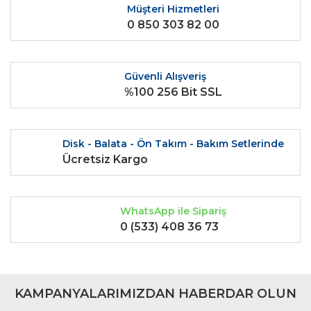
Ürün resmi kalitesiz, bozuk veya görüntülenemiyor.
Müşteri Hizmetleri
0 850 303 82 00
Ürün açıklamasında eksik bilgiler bulunuyor.
Ürün bilgilerinde hatalar bulunuyor.
Ürün fiyatı diğer sitelerden daha pahalı.
Güvenli Alışveriş
Bu ürüne benzer farklı alternatifler olmalı.
%100 256 Bit SSL
Disk - Balata - Ön Takım - Bakım Setlerinde
Ücretsiz Kargo
Gönder
WhatsApp ile Sipariş
0 (533) 408 36 73
KAMPANYALARIMIZDAN HABERDAR OLUN