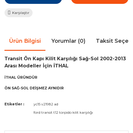
Karşılaştır
Ürün Bilgisi
Yorumlar (0)
Taksit Seçen
Transit Ön Kapı Kilit Karşılığı Sağ-Sol 2002-2013
Arası Modeller İçin İTHAL
İTHAL ÜRÜNDÜR
ÖN SAĞ-SOL DEİŞMEZ AYNIDIR
Bu ürünün fiyat bilgisi, resim, ürün açıklamalarında ve diğer
Etiketler :
yc15 v21982 ad
konularda yetersiz gördüğünüz noktaları öneri formunu
Bu ürüne ilk yorumu siz yapın!
ford transit t12 torpido kilit karşılığı
kullanarak tarafımıza iletebilirsiniz.
Görüş ve önerileriniz için teşekkür ederiz.
Yorum Yaz