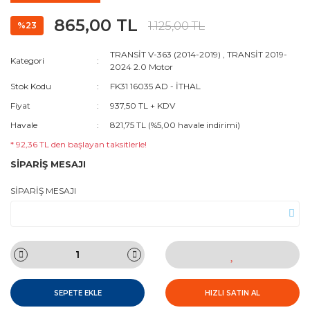
865,00 TL
1.125,00 TL
%23
TRANSİT V-363 (2014-2019)
,
TRANSİT 2019-
Kategori
2024 2.0 Motor
Stok Kodu
FK31 16035 AD - İTHAL
Fiyat
937,50 TL + KDV
Havale
821,75 TL (%5,00 havale indirimi)
* 92,36 TL den başlayan taksitlerle!
SİPARİŞ MESAJI
SİPARİŞ MESAJI
SEPETE EKLE
HIZLI SATIN AL