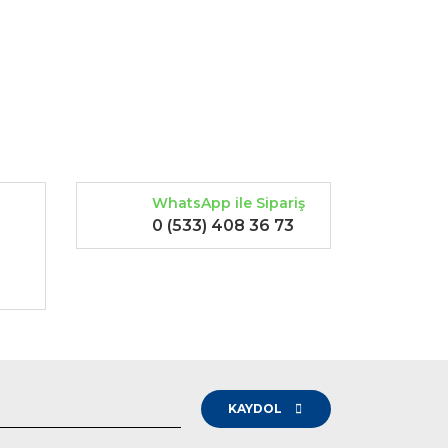
rak tarafımıza iletebilirsiniz.
WhatsApp ile Sipariş
0 (533) 408 36 73
-
KAYDOL