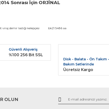
2014 Sonrası İçin ORJİNAL
da ve diğer konularda yetersiz gördüğünüz noktaları öneri formunu kullana
it viraj demir lastiği kelepçesi
bk21 5486 aa
Bu ürüne ilk yorumu siz yapın!
r.
Güvenli Alışveriş
Yorum Yaz
%100 256 Bit SSL
Disk - Balata - Ön Takım 
Bakım Setlerinde
Ücretsiz Kargo
R OLUN
Gönder