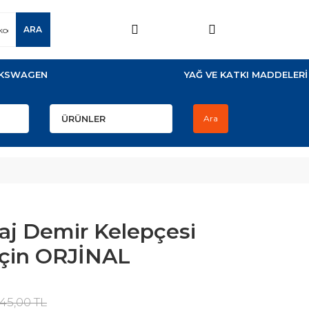
ARA
KSWAGEN
YAĞ VE KATKI MADDELERİ
Ara
raj Demir Kelepçesi
İçin ORJİNAL
45,00 TL