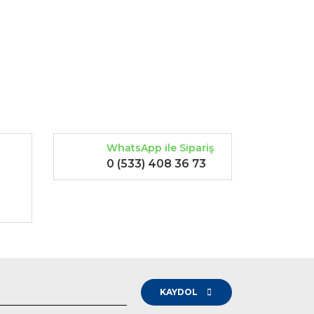
rak tarafımıza iletebilirsiniz.
WhatsApp ile Sipariş
0 (533) 408 36 73
-
KAYDOL