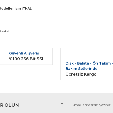
Modeller İçin İTHAL
da ve diğer konularda yetersiz gördüğünüz noktaları öneri formunu kullana
 braketi
Bu ürüne ilk yorumu siz yapın!
r.
Güvenli Alışveriş
Yorum Yaz
%100 256 Bit SSL
Disk - Balata - Ön Takım 
Bakım Setlerinde
Ücretsiz Kargo
R OLUN
Gönder