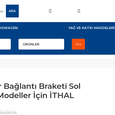
ARA
KSWAGEN
YAĞ VE KATKI MADDELERİ
Ara
r Bağlantı Braketi Sol
Modeller İçin İTHAL
55,00 TL