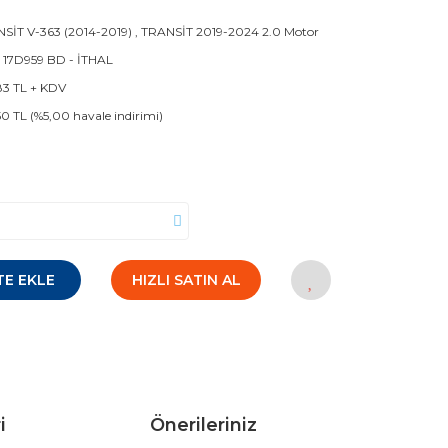
SİT V-363 (2014-2019)
,
TRANSİT 2019-2024 2.0 Motor
 17D959 BD - İTHAL
83 TL + KDV
50 TL (%5,00 havale indirimi)
TE EKLE
HIZLI SATIN AL
i
Önerileriniz