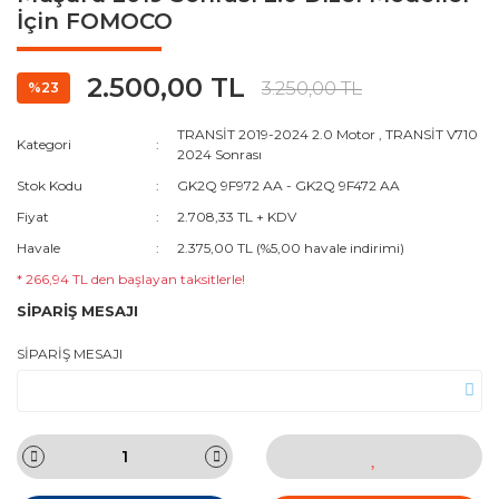
İçin FOMOCO
2.500,00 TL
3.250,00 TL
%23
TRANSİT 2019-2024 2.0 Motor
,
TRANSİT V710
Kategori
2024 Sonrası
Stok Kodu
GK2Q 9F972 AA - GK2Q 9F472 AA
Fiyat
2.708,33 TL + KDV
Havale
2.375,00 TL (%5,00 havale indirimi)
* 266,94 TL den başlayan taksitlerle!
SİPARİŞ MESAJI
SİPARİŞ MESAJI