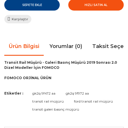
SEPETE EKLE
HIZLI SATIN AL
Karşılaştır
Ürün Bilgisi
Yorumlar (0)
Taksit Seçen
Transit Rail Müşürü - Galeri Basınç Müşürü 2019 Sonrası 2.0
Dizel Modeller İçin FOMOCO
FOMOCO ORJİNAL ÜRÜN
Bu ürünün fiyat bilgisi, resim, ürün açıklamalarında ve diğer
Etiketler :
gk2q 9f472 aa
gk2q 9f972 aa
konularda yetersiz gördüğünüz noktaları öneri formunu
Bu ürüne ilk yorumu siz yapın!
transit rail müşürü
ford transit rail müşürü
kullanarak tarafımıza iletebilirsiniz.
Görüş ve önerileriniz için teşekkür ederiz.
transit galeri basınç müşürü
Yorum Yaz
Ürün resmi kalitesiz, bozuk veya görüntülenemiyor.