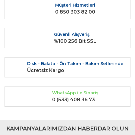
Ürün açıklamasında eksik bilgiler bulunuyor.
Müşteri Hizmetleri
0 850 303 82 00
Ürün bilgilerinde hatalar bulunuyor.
Ürün fiyatı diğer sitelerden daha pahalı.
Bu ürüne benzer farklı alternatifler olmalı.
Güvenli Alışveriş
%100 256 Bit SSL
Disk - Balata - Ön Takım - Bakım Setlerinde
Gönder
Ücretsiz Kargo
WhatsApp ile Sipariş
0 (533) 408 36 73
KAMPANYALARIMIZDAN HABERDAR OLUN