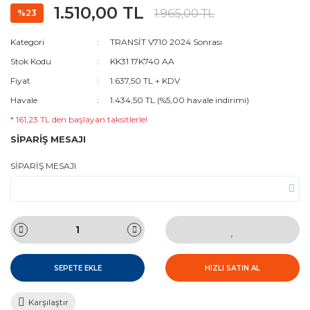
1.510,00 TL
1.965,00 TL
%23
Kategori
TRANSİT V710 2024 Sonrası
Stok Kodu
KK31 17K740 AA
Fiyat
1.637,50 TL + KDV
Havale
1.434,50 TL (%5,00 havale indirimi)
* 161,23 TL den başlayan taksitlerle!
SİPARİŞ MESAJI
SİPARİŞ MESAJI
SEPETE EKLE
HIZLI SATIN AL
Karşılaştır