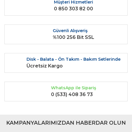
Ürün resmi kalitesiz, bozuk veya görüntülenemiyor.
Müşteri Hizmetleri
0 850 303 82 00
Ürün açıklamasında eksik bilgiler bulunuyor.
Ürün bilgilerinde hatalar bulunuyor.
Ürün fiyatı diğer sitelerden daha pahalı.
Güvenli Alışveriş
Bu ürüne benzer farklı alternatifler olmalı.
%100 256 Bit SSL
Disk - Balata - Ön Takım - Bakım Setlerinde
Ücretsiz Kargo
Gönder
WhatsApp ile Sipariş
0 (533) 408 36 73
KAMPANYALARIMIZDAN HABERDAR OLUN