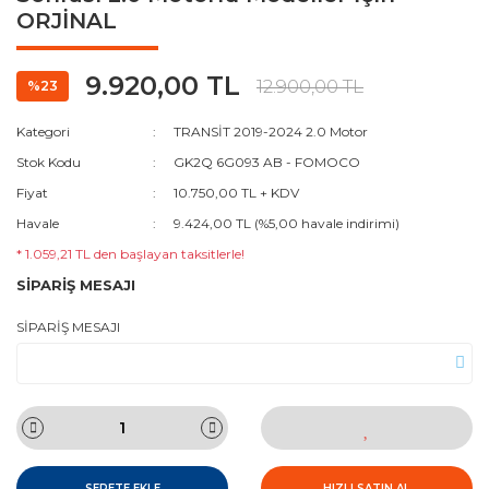
ORJİNAL
9.920,00 TL
12.900,00 TL
%23
Kategori
TRANSİT 2019-2024 2.0 Motor
Stok Kodu
GK2Q 6G093 AB - FOMOCO
Fiyat
10.750,00 TL + KDV
Havale
9.424,00 TL (%5,00 havale indirimi)
* 1.059,21 TL den başlayan taksitlerle!
SİPARİŞ MESAJI
SİPARİŞ MESAJI
SEPETE EKLE
HIZLI SATIN AL