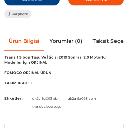
Karşılaştır
Ürün Bilgisi
Yorumlar (0)
Taksit Seçen
Transit Sibop Tuşu Ve İticisi 2019 Sonrası 2.0 Motorlu
Modeller İçin ORJİNAL
FOMOCO ORJİNAL ÜRÜN
TAKIM 16 ADET
Bu ürünün fiyat bilgisi, resim, ürün açıklamalarında ve diğer
Etiketler :
gk2q 6g093 ab
gk2q 6g093 ab n
konularda yetersiz gördüğünüz noktaları öneri formunu
Bu ürüne ilk yorumu siz yapın!
transit sibop tuşu
kullanarak tarafımıza iletebilirsiniz.
Görüş ve önerileriniz için teşekkür ederiz.
Yorum Yaz