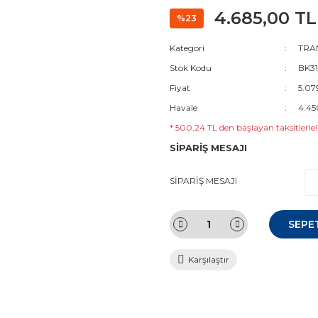
4.685,00 TL
%23
Kategori
TRAN
Stok Kodu
BK31
Fiyat
5.07
Havale
4.45
* 500,24 TL den başlayan taksitlerle!
SİPARİŞ MESAJI
SİPARİŞ MESAJI
SEPE
Karşılaştır