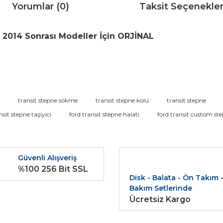
Yorumlar (0)
Taksit Seçenekler
 2014 Sonrası Modeller İçin ORJİNAL
da ve diğer konularda yetersiz gördüğünüz noktaları öneri formunu kullana
transit stepne sökme
transit stepne kolu
transit stepne
Bu ürüne ilk yorumu siz yapın!
nsit stepne taşiyici
ford transit stepne halatı
ford transit custom st
r.
Yorum Yaz
Güvenli Alışveriş
%100 256 Bit SSL
Disk - Balata - Ön Takım 
Bakım Setlerinde
Ücretsiz Kargo