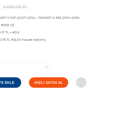
6.095,00 TL
SİT V-347 (2007-2014)
,
TRANSİT V-363 (2014-2019)
 1K353 CE
9,17 TL + KDV
0,75 TL (%5,00 havale indirimi)
TE EKLE
HIZLI SATIN AL