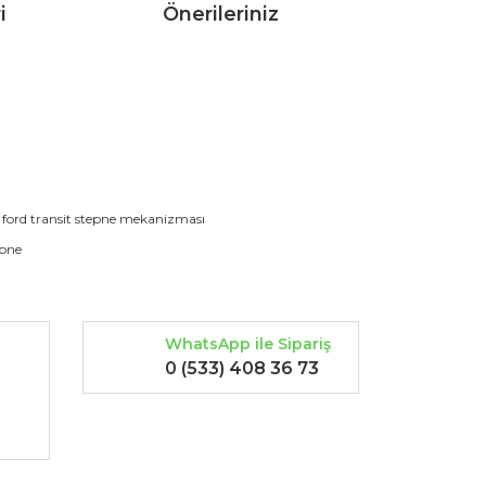
i
Önerileriniz
rak tarafımıza iletebilirsiniz.
ford transit stepne mekanizması
epne
WhatsApp ile Sipariş
0 (533) 408 36 73
-