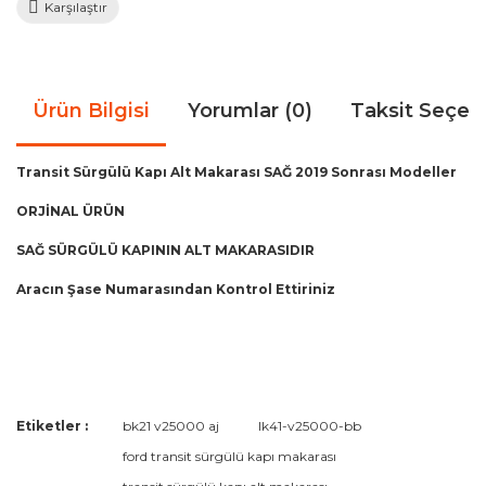
Karşılaştır
Ürün Bilgisi
Yorumlar (0)
Taksit Seçen
Transit Sürgülü Kapı Alt Makarası SAĞ 2019 Sonrası Modeller
ORJİNAL ÜRÜN
SAĞ SÜRGÜLÜ KAPININ ALT MAKARASIDIR
Aracın Şase Numarasından Kontrol Ettiriniz
Bu ürünün fiyat bilgisi, resim, ürün açıklamalarında ve diğer
Etiketler :
bk21 v25000 aj
lk41-v25000-bb
konularda yetersiz gördüğünüz noktaları öneri formunu
Bu ürüne ilk yorumu siz yapın!
ford transit sürgülü kapı makarası
kullanarak tarafımıza iletebilirsiniz.
Görüş ve önerileriniz için teşekkür ederiz.