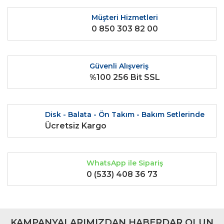
Ürün resmi kalitesiz, bozuk veya görüntülenemiyor.
Ürün açıklamasında eksik bilgiler bulunuyor.
Müşteri Hizmetleri
0 850 303 82 00
Ürün bilgilerinde hatalar bulunuyor.
Ürün fiyatı diğer sitelerden daha pahalı.
Bu ürüne benzer farklı alternatifler olmalı.
Güvenli Alışveriş
%100 256 Bit SSL
Disk - Balata - Ön Takım - Bakım Setlerinde
Gönder
Ücretsiz Kargo
WhatsApp ile Sipariş
0 (533) 408 36 73
KAMPANYALARIMIZDAN HABERDAR OLUN