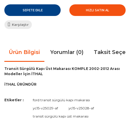
SEPETE EKLE
HIZLI SATIN AL
Karşılaştır
Ürün Bilgisi
Yorumlar (0)
Taksit Seçen
Transit Sürgülü Kapı Üst Makarası KOMPLE 2002-2012 Arası
Modeller İçin İTHAL
İTHAL ÜRÜNDÜR
Bu ürünün fiyat bilgisi, resim, ürün açıklamalarında ve diğer
Etiketler :
ford transit sürgülü kapı makarası
konularda yetersiz gördüğünüz noktaları öneri formunu
Bu ürüne ilk yorumu siz yapın!
yc15-v25029-af
yc15-v25028-af
kullanarak tarafımıza iletebilirsiniz.
Görüş ve önerileriniz için teşekkür ederiz.
transit sürgülü kapı üst makarası
Yorum Yaz