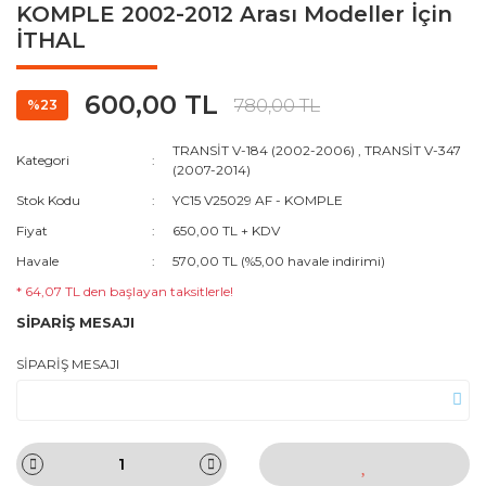
KOMPLE 2002-2012 Arası Modeller İçin
İTHAL
600,00 TL
780,00 TL
%23
TRANSİT V-184 (2002-2006)
,
TRANSİT V-347
Kategori
(2007-2014)
Stok Kodu
YC15 V25029 AF - KOMPLE
Fiyat
650,00 TL + KDV
Havale
570,00 TL (%5,00 havale indirimi)
* 64,07 TL den başlayan taksitlerle!
SİPARİŞ MESAJI
SİPARİŞ MESAJI