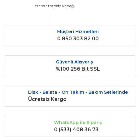
Ürün açıklamasında eksik bilgiler bulunuyor.
transit torpido kapağı
Ürün bilgilerinde hatalar bulunuyor.
Ürün fiyatı diğer sitelerden daha pahalı.
Bu ürüne benzer farklı alternatifler olmalı.
Müşteri Hizmetleri
0 850 303 82 00
Güvenli Alışveriş
%100 256 Bit SSL
Gönder
Disk - Balata - Ön Takım - Bakım Setlerinde
Ücretsiz Kargo
WhatsApp ile Sipariş
0 (533) 408 36 73