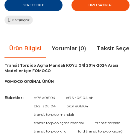
SEPETE EKLE
HIZLI SATIN AL
Karşılaştır
Ürün Bilgisi
Yorumlar (0)
Taksit Seçen
Transit Torpido Açma Mandalı KOYU GRİ 2014-2024 Arası
Modeller İçin FOMOCO
FOMOCO ORJİNAL ÜRÜN
Bu ürünün fiyat bilgisi, resim, ürün açıklamalarında ve diğer
Etiketler :
et76 a06104
et76 a06104 bb
konularda yetersiz gördüğünüz noktaları öneri formunu
Bu ürüne ilk yorumu siz yapın!
bk21 a06104
bk31 a06104
kullanarak tarafımıza iletebilirsiniz.
Görüş ve önerileriniz için teşekkür ederiz.
transit torpido mandalı
transit torpido açma mandalı
transit torpido
Yorum Yaz
Ürün resmi kalitesiz, bozuk veya görüntülenemiyor.
transit torpido kilidi
ford transit torpido kapağı