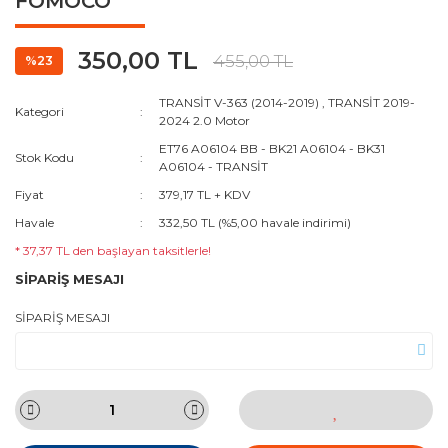
FOMOCO
350,00 TL
455,00 TL
%23
TRANSİT V-363 (2014-2019)
,
TRANSİT 2019-
Kategori
2024 2.0 Motor
ET76 A06104 BB - BK21 A06104 - BK31
Stok Kodu
A06104 - TRANSİT
Fiyat
379,17 TL + KDV
Havale
332,50 TL (%5,00 havale indirimi)
* 37,37 TL den başlayan taksitlerle!
SİPARİŞ MESAJI
SİPARİŞ MESAJI