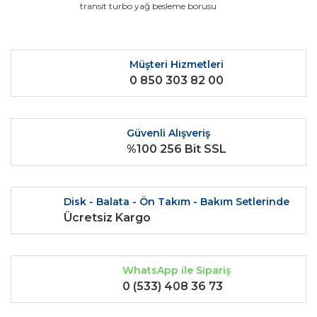
transit turbo yağ besleme borusu
Yorum Yaz
Ürün resmi kalitesiz, bozuk veya görüntülenemiyor.
Ürün açıklamasında eksik bilgiler bulunuyor.
Ürün bilgilerinde hatalar bulunuyor.
Müşteri Hizmetleri
0 850 303 82 00
Ürün fiyatı diğer sitelerden daha pahalı.
Bu ürüne benzer farklı alternatifler olmalı.
Güvenli Alışveriş
%100 256 Bit SSL
Gönder
Disk - Balata - Ön Takım - Bakım Setlerinde
Ücretsiz Kargo
WhatsApp ile Sipariş
0 (533) 408 36 73