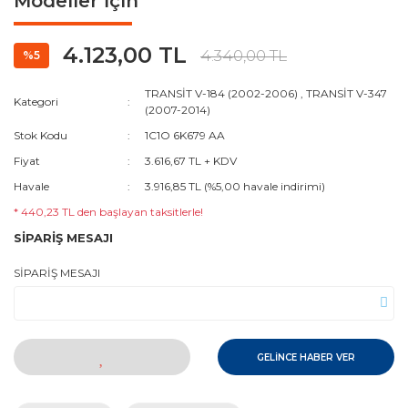
Modeller İçin
4.123,00 TL
4.340,00 TL
%5
TRANSİT V-184 (2002-2006)
,
TRANSİT V-347
Kategori
(2007-2014)
Stok Kodu
1C1O 6K679 AA
Fiyat
3.616,67 TL + KDV
Havale
3.916,85 TL (%5,00 havale indirimi)
* 440,23 TL den başlayan taksitlerle!
SİPARİŞ MESAJI
SİPARİŞ MESAJI
GELİNCE HABER VER