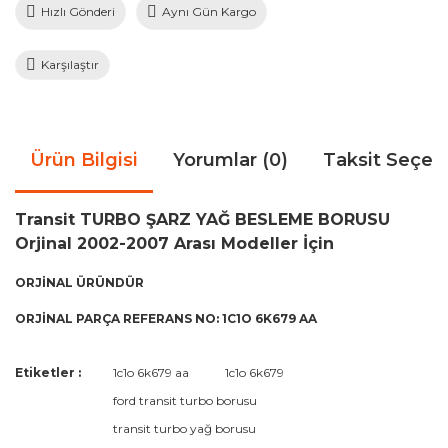
Hızlı Gönderi
Aynı Gün Kargo
Karşılaştır
Ürün Bilgisi
Yorumlar (0)
Taksit Seçen
Transit TURBO ŞARZ YAĞ BESLEME BORUSU
Orjinal 2002-2007 Arası Modeller İçin
ORJİNAL ÜRÜNDÜR
ORJİNAL PARÇA REFERANS NO: 1C1O 6K679 AA
Bu ürünün fiyat bilgisi, resim, ürün açıklamalarında ve diğer
Etiketler :
1c1o 6k679 aa
1c1o 6k679
konularda yetersiz gördüğünüz noktaları öneri formunu
Bu ürüne ilk yorumu siz yapın!
ford transit turbo borusu
kullanarak tarafımıza iletebilirsiniz.
Görüş ve önerileriniz için teşekkür ederiz.
transit turbo yağ borusu