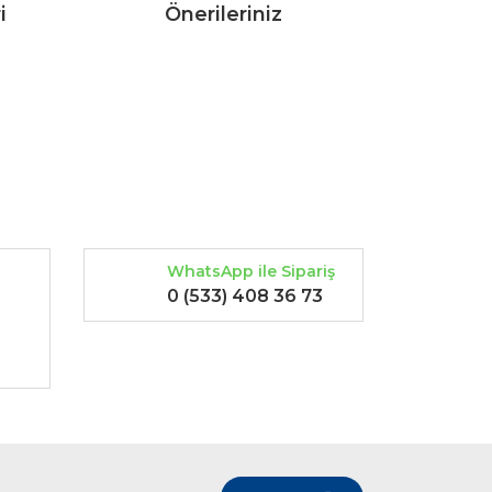
i
Önerileriniz
rak tarafımıza iletebilirsiniz.
WhatsApp ile Sipariş
0 (533) 408 36 73
-