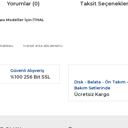
Yorumlar (0)
Taksit Seçenekler
ası Modeller İçin İTHAL
da ve diğer konularda yetersiz gördüğünüz noktaları öneri formunu kullana
s kablosu
transit arka abs sensörü
Bu ürüne ilk yorumu siz yapın!
r.
Güvenli Alışveriş
Yorum Yaz
%100 256 Bit SSL
Disk - Balata - Ön Takım 
Bakım Setlerinde
Ücretsiz Kargo