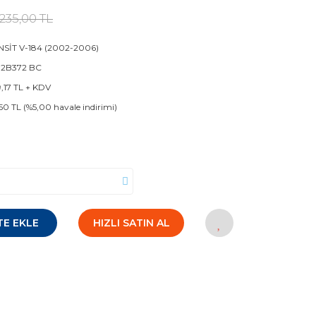
.235,00 TL
SİT V-184 (2002-2006)
 2B372 BC
9,17 TL + KDV
50 TL (%5,00 havale indirimi)
TE EKLE
HIZLI SATIN AL