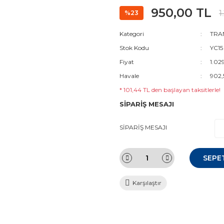
950,00 TL
1
%23
Kategori
TRAN
Stok Kodu
YC15
Fiyat
1.02
Havale
902,
* 101,44 TL den başlayan taksitlerle!
SİPARİŞ MESAJI
SİPARİŞ MESAJI
SEPE
Karşılaştır