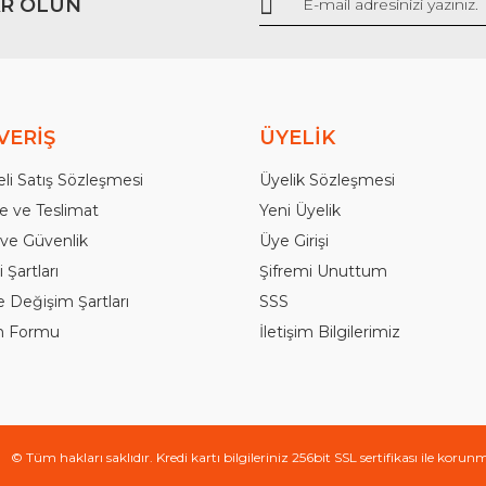
R OLUN
Gönder
VERİŞ
ÜYELİK
li Satış Sözleşmesi
Üyelik Sözleşmesi
 ve Teslimat
Yeni Üyelik
k ve Güvenlik
Üye Girişi
 Şartları
Şifremi Unuttum
e Değişim Şartları
SSS
im Formu
İletişim Bilgilerimiz
© Tüm hakları saklıdır. Kredi kartı bilgileriniz 256bit SSL sertifikası ile korun