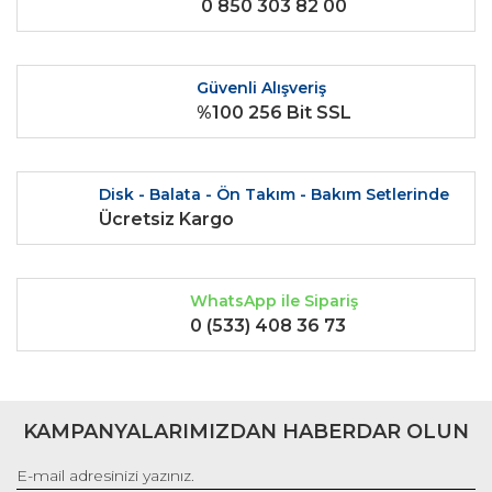
0 850 303 82 00
Ürün açıklamasında eksik bilgiler bulunuyor.
Ürün bilgilerinde hatalar bulunuyor.
Ürün fiyatı diğer sitelerden daha pahalı.
Güvenli Alışveriş
Bu ürüne benzer farklı alternatifler olmalı.
%100 256 Bit SSL
Disk - Balata - Ön Takım - Bakım Setlerinde
Ücretsiz Kargo
Gönder
WhatsApp ile Sipariş
0 (533) 408 36 73
KAMPANYALARIMIZDAN HABERDAR OLUN