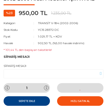
950,00 TL
1.235,00 TL
%23
Kategori
TRANSİT V-184 (2002-2006)
Stok Kodu
YC15 2B372 DC
Fiyat
1.029,17 TL + KDV
Havale
902,50 TL (%5,00 havale indirimi)
* 101,44 TL den başlayan taksitlerle!
SİPARİŞ MESAJI
SİPARİŞ MESAJI
SEPETE EKLE
HIZLI SATIN AL