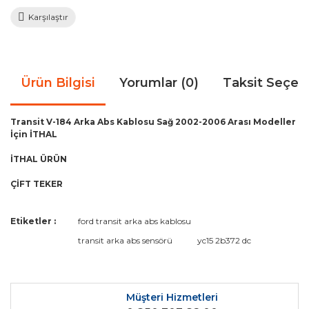
Karşılaştır
Ürün Bilgisi
Yorumlar (0)
Taksit Seçen
Transit V-184 Arka Abs Kablosu Sağ 2002-2006 Arası Modeller
İçin İTHAL
İTHAL ÜRÜN
ÇİFT TEKER
Bu ürünün fiyat bilgisi, resim, ürün açıklamalarında ve diğer
Etiketler :
ford transit arka abs kablosu
konularda yetersiz gördüğünüz noktaları öneri formunu
Bu ürüne ilk yorumu siz yapın!
transit arka abs sensörü
yc15 2b372 dc
kullanarak tarafımıza iletebilirsiniz.
Görüş ve önerileriniz için teşekkür ederiz.
Yorum Yaz
Ürün resmi kalitesiz, bozuk veya görüntülenemiyor.
Müşteri Hizmetleri