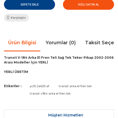
SEPETE EKLE
HIZLI SATIN AL
Karşılaştır
Ürün Bilgisi
Yorumlar (0)
Taksit Seçen
Transit V-184 Arka El Fren Teli Sağ Tek Teker Pikap 2002-2006
Arası Modeller İçin YERLİ
YERLİ ÜRETİM
Bu ürünün fiyat bilgisi, resim, ürün açıklamalarında ve diğer
Etiketler :
yc15 2a635 af
transit arka el fren teli
konularda yetersiz gördüğünüz noktaları öneri formunu
Bu ürüne ilk yorumu siz yapın!
transit v184 arka el fren teli
kullanarak tarafımıza iletebilirsiniz.
Görüş ve önerileriniz için teşekkür ederiz.
Yorum Yaz
Ürün resmi kalitesiz, bozuk veya görüntülenemiyor.
Müşteri Hizmetleri