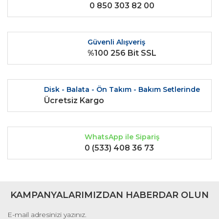
0 850 303 82 00
Ürün açıklamasında eksik bilgiler bulunuyor.
Ürün bilgilerinde hatalar bulunuyor.
Ürün fiyatı diğer sitelerden daha pahalı.
Güvenli Alışveriş
Bu ürüne benzer farklı alternatifler olmalı.
%100 256 Bit SSL
Disk - Balata - Ön Takım - Bakım Setlerinde
Ücretsiz Kargo
Gönder
WhatsApp ile Sipariş
0 (533) 408 36 73
KAMPANYALARIMIZDAN HABERDAR OLUN