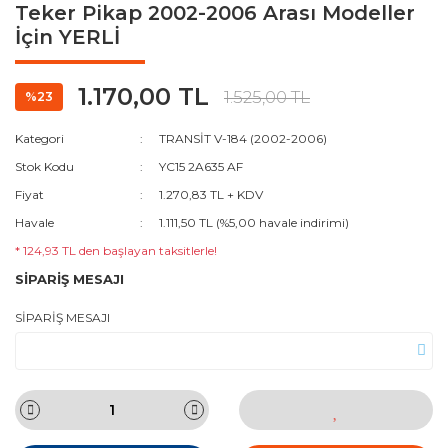
Teker Pikap 2002-2006 Arası Modeller
İçin YERLİ
1.170,00 TL
1.525,00 TL
%23
Kategori
TRANSİT V-184 (2002-2006)
Stok Kodu
YC15 2A635 AF
Fiyat
1.270,83 TL + KDV
Havale
1.111,50 TL (%5,00 havale indirimi)
* 124,93 TL den başlayan taksitlerle!
SİPARİŞ MESAJI
SİPARİŞ MESAJI