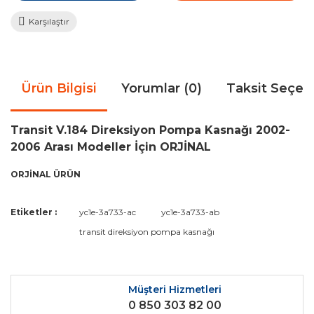
Karşılaştır
Ürün Bilgisi
Yorumlar (0)
Taksit Seçen
Transit V.184 Direksiyon Pompa Kasnağı 2002-
2006 Arası Modeller İçin ORJİNAL
ORJİNAL ÜRÜN
Bu ürünün fiyat bilgisi, resim, ürün açıklamalarında ve diğer
Etiketler :
yc1e-3a733-ac
yc1e-3a733-ab
konularda yetersiz gördüğünüz noktaları öneri formunu
Bu ürüne ilk yorumu siz yapın!
transit direksiyon pompa kasnağı
kullanarak tarafımıza iletebilirsiniz.
Görüş ve önerileriniz için teşekkür ederiz.
Yorum Yaz
Ürün resmi kalitesiz, bozuk veya görüntülenemiyor.
Müşteri Hizmetleri
0 850 303 82 00
Ürün açıklamasında eksik bilgiler bulunuyor.