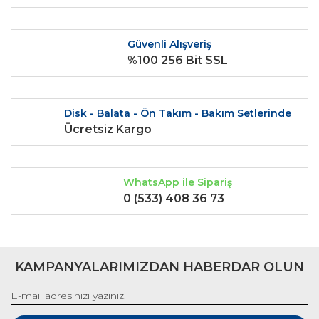
Ürün bilgilerinde hatalar bulunuyor.
Ürün fiyatı diğer sitelerden daha pahalı.
Güvenli Alışveriş
Bu ürüne benzer farklı alternatifler olmalı.
%100 256 Bit SSL
Disk - Balata - Ön Takım - Bakım Setlerinde
Ücretsiz Kargo
Gönder
WhatsApp ile Sipariş
0 (533) 408 36 73
KAMPANYALARIMIZDAN HABERDAR OLUN