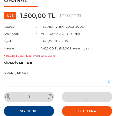
ORJİNAL
1.500,00 TL
1.950,00 TL
%23
Kategori
TRANSİT V-184 (2002-2006)
Stok Kodu
YC1E 3A733 AC - ORJİNAL
Fiyat
1.625,00 TL + KDV
Havale
1.425,00 TL (%5,00 havale indirimi)
* 160,16 TL den başlayan taksitlerle!
SİPARİŞ MESAJI
SİPARİŞ MESAJI
SEPETE EKLE
HIZLI SATIN AL