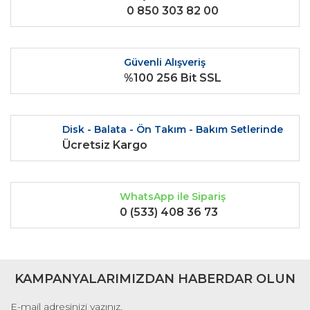
0 850 303 82 00
Ürün bilgilerinde hatalar bulunuyor.
Ürün fiyatı diğer sitelerden daha pahalı.
Bu ürüne benzer farklı alternatifler olmalı.
Güvenli Alışveriş
%100 256 Bit SSL
Disk - Balata - Ön Takım - Bakım Setlerinde
Gönder
Ücretsiz Kargo
WhatsApp ile Sipariş
0 (533) 408 36 73
KAMPANYALARIMIZDAN HABERDAR OLUN