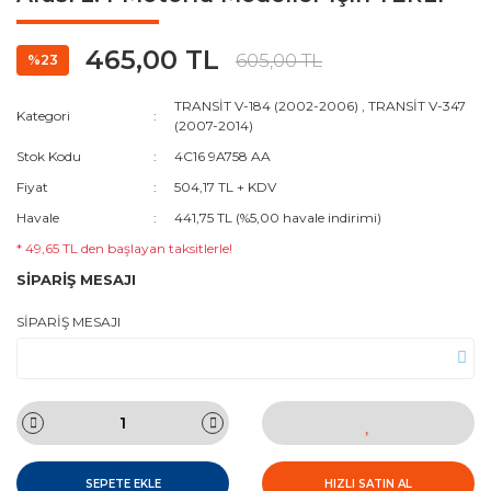
465,00 TL
605,00 TL
%23
TRANSİT V-184 (2002-2006)
,
TRANSİT V-347
Kategori
(2007-2014)
Stok Kodu
4C16 9A758 AA
Fiyat
504,17 TL + KDV
Havale
441,75 TL (%5,00 havale indirimi)
* 49,65 TL den başlayan taksitlerle!
SİPARİŞ MESAJI
SİPARİŞ MESAJI
SEPETE EKLE
HIZLI SATIN AL