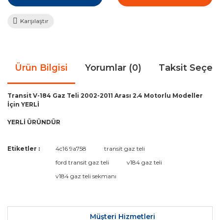
Karşılaştır
Ürün Bilgisi
Yorumlar (0)
Taksit Seçen
Transit V-184 Gaz Teli 2002-2011 Arası 2.4 Motorlu Modeller
İçin YERLİ
YERLİ ÜRÜNDÜR
Bu ürünün fiyat bilgisi, resim, ürün açıklamalarında ve diğer
Etiketler :
4c16 9a758
transit gaz teli
konularda yetersiz gördüğünüz noktaları öneri formunu
Bu ürüne ilk yorumu siz yapın!
ford transit gaz teli
v184 gaz teli
kullanarak tarafımıza iletebilirsiniz.
Görüş ve önerileriniz için teşekkür ederiz.
v184 gaz teli sekmanı
Yorum Yaz
Ürün resmi kalitesiz, bozuk veya görüntülenemiyor.
Ürün açıklamasında eksik bilgiler bulunuyor.
Müşteri Hizmetleri