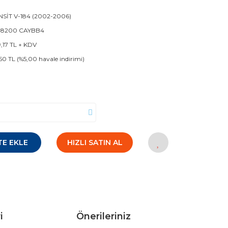
SİT V-184 (2002-2006)
5 8200 CAYBB4
9,17 TL + KDV
50 TL (%5,00 havale indirimi)
TE EKLE
HIZLI SATIN AL
i
Önerileriniz