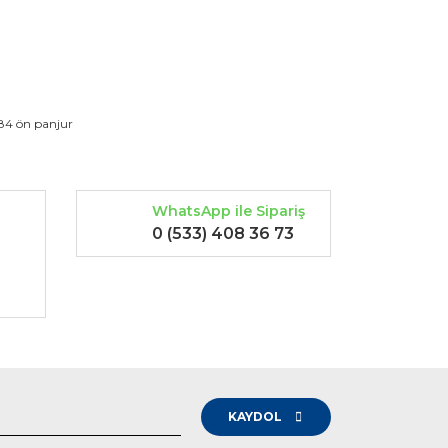
rak tarafımıza iletebilirsiniz.
184 ön panjur
WhatsApp ile Sipariş
0 (533) 408 36 73
-
KAYDOL