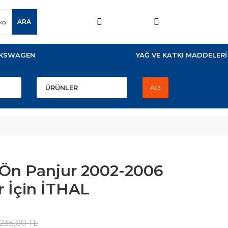
ARA
KSWAGEN
YAĞ VE KATKI MADDELERİ
Ara
 Ön Panjur 2002-2006
r İçin İTHAL
.235,00 TL