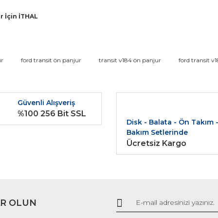
r İçin İTHAL
da ve diğer konularda yetersiz gördüğünüz noktaları öneri formunu kullana
ur
ford transit ön panjur
transit v184 ön panjur
ford transit v
Bu ürüne ilk yorumu siz yapın!
r.
Güvenli Alışveriş
Yorum Yaz
%100 256 Bit SSL
Disk - Balata - Ön Takım 
Bakım Setlerinde
Ücretsiz Kargo
R OLUN
Gönder