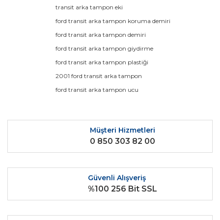
konularda yetersiz gördüğünüz noktaları öneri formunu
Bu ürüne ilk yorumu siz yapın!
transit arka tampon eki
kullanarak tarafımıza iletebilirsiniz.
Görüş ve önerileriniz için teşekkür ederiz.
ford transit arka tampon koruma demiri
ford transit arka tampon demiri
Yorum Yaz
Ürün resmi kalitesiz, bozuk veya görüntülenemiyor.
ford transit arka tampon giydirme
Ürün açıklamasında eksik bilgiler bulunuyor.
ford transit arka tampon plastiği
Ürün bilgilerinde hatalar bulunuyor.
2001 ford transit arka tampon
Ürün fiyatı diğer sitelerden daha pahalı.
ford transit arka tampon ucu
Bu ürüne benzer farklı alternatifler olmalı.
Müşteri Hizmetleri
0 850 303 82 00
Gönder
Güvenli Alışveriş
%100 256 Bit SSL