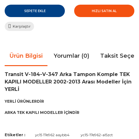
SEPETE EKLE
HIZLI SATIN AL
Karşılaştır
Ürün Bilgisi
Yorumlar (0)
Taksit Seçen
Transit V-184-V-347 Arka Tampon Komple TEK
KAPILI MODELLER 2002-2013 Arası Modeller İçin
YERLİ
YERLİ ÜRÜNLERDİR
ARKA TEK KAPILI MODELLER İÇİNDİR
Bu ürünün fiyat bilgisi, resim, ürün açıklamalarında ve diğer
Etiketler :
yc15 17e962 aaybb4
yc15-17e962-al5zct