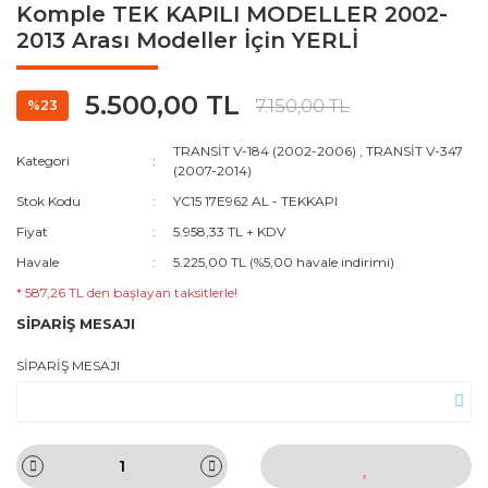
Komple TEK KAPILI MODELLER 2002-
2013 Arası Modeller İçin YERLİ
5.500,00 TL
7.150,00 TL
%23
TRANSİT V-184 (2002-2006)
,
TRANSİT V-347
Kategori
(2007-2014)
Stok Kodu
YC15 17E962 AL - TEKKAPI
Fiyat
5.958,33 TL + KDV
Havale
5.225,00 TL (%5,00 havale indirimi)
* 587,26 TL den başlayan taksitlerle!
SİPARİŞ MESAJI
SİPARİŞ MESAJI