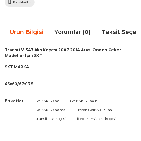
Karşılaştır
Ürün Bilgisi
Yorumlar (0)
Taksit Seçen
Transit V-347 Aks Keçesi 2007-2014 Arası Önden Çeker
Modeller İçin SKT
SKT MARKA
45x60/67x13.5
Bu ürünün fiyat bilgisi, resim, ürün açıklamalarında ve diğer
Etiketler :
8c1r 3k169 aa
8c1r 3k169 aa n
konularda yetersiz gördüğünüz noktaları öneri formunu
Bu ürüne ilk yorumu siz yapın!
8c1r 3k169 aa seal
reten 8c1r 3k169 aa
kullanarak tarafımıza iletebilirsiniz.
Görüş ve önerileriniz için teşekkür ederiz.
transit aks keçesi
ford transit aks keçesi
Yorum Yaz
Ürün resmi kalitesiz, bozuk veya görüntülenemiyor.