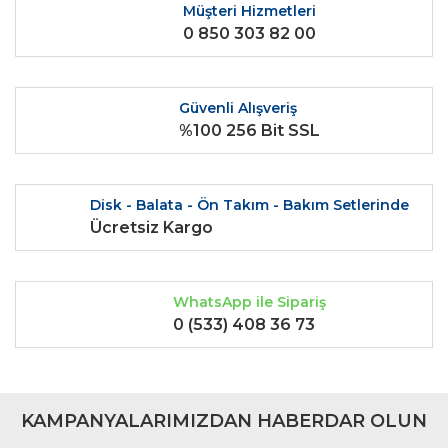
Ürün açıklamasında eksik bilgiler bulunuyor.
Müşteri Hizmetleri
0 850 303 82 00
Ürün bilgilerinde hatalar bulunuyor.
Ürün fiyatı diğer sitelerden daha pahalı.
Bu ürüne benzer farklı alternatifler olmalı.
Güvenli Alışveriş
%100 256 Bit SSL
Disk - Balata - Ön Takım - Bakım Setlerinde
Gönder
Ücretsiz Kargo
WhatsApp ile Sipariş
0 (533) 408 36 73
KAMPANYALARIMIZDAN HABERDAR OLUN