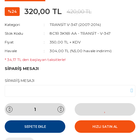
320,00 TL
420,00 TL
%24
Kategori
TRANSİT V-347 (2007-2014)
Stok Kodu
8C1R 3K169 AA - TRANSİT - V-347
Fiyat
350,00 TL + KDV
Havale
304,00 TL (%5,00 havale indirimi)
* 34,17 TL den başlayan taksitlerle!
SİPARİŞ MESAJI
SİPARİŞ MESAJI
SEPETE EKLE
HIZLI SATIN AL