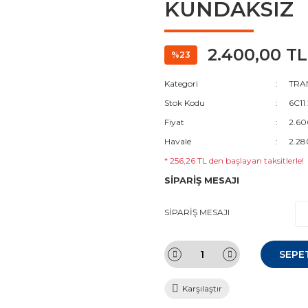
KUNDAKSIZ
2.400,00 TL
%23
Kategori
TRAN
Stok Kodu
6C11
Fiyat
2.60
Havale
2.28
* 256,26 TL den başlayan taksitlerle!
SİPARİŞ MESAJI
SİPARİŞ MESAJI
SEPE
Karşılaştır