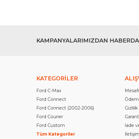
Bu ürüne benzer farklı alternatifler olmalı.
KAMPANYALARIMIZDAN HABERDA
KATEGORİLER
ALIŞ
Ford C-Max
Mesafe
Ford Connect
Ödeme
Ford Connect (2002-2006)
Gizlili
Ford Courier
Garanti
Ford Custom
İade v
Tüm Kategoriler
İletiş