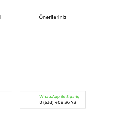
i
Önerileriniz
rak tarafımıza iletebilirsiniz.
WhatsApp ile Sipariş
0 (533) 408 36 73
-