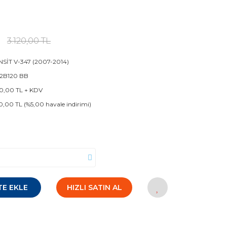
3.120,00 TL
SİT V-347 (2007-2014)
 2B120 BB
0,00 TL + KDV
0,00 TL (%5,00 havale indirimi)
TE EKLE
HIZLI SATIN AL