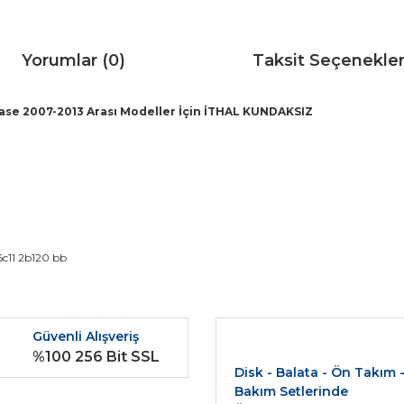
Yorumlar (0)
Taksit Seçenekler
Şase 2007-2013 Arası Modeller İçin İTHAL KUNDAKSIZ
da ve diğer konularda yetersiz gördüğünüz noktaları öneri formunu kullana
6c11 2b120 bb
Bu ürüne ilk yorumu siz yapın!
r.
Güvenli Alışveriş
Yorum Yaz
%100 256 Bit SSL
Disk - Balata - Ön Takım 
Bakım Setlerinde