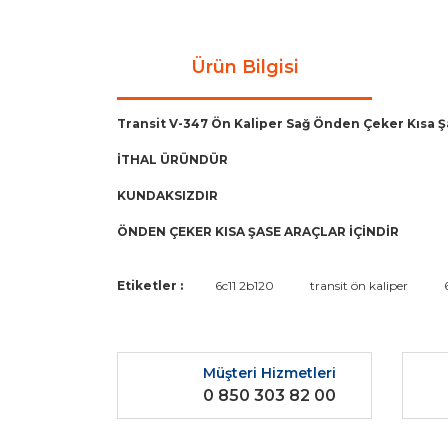
Ürün Bilgisi
Transit V-347 Ön Kaliper Sağ Önden Çeker Kısa 
İTHAL ÜRÜNDÜR
KUNDAKSIZDIR
ÖNDEN ÇEKER KISA ŞASE ARAÇLAR İÇİNDİR
Bu ürünün fiyat bilgisi, resim, ürün açıklamaların
Etiketler :
6c11 2b120
transit ön kaliper
Görüş ve önerileriniz için teşekkür ederiz.
Ürün resmi kalitesiz, bozuk veya görüntülenemiyo
Müşteri Hizmetleri
Ürün açıklamasında eksik bilgiler bulunuyor.
0 850 303 82 00
Ürün bilgilerinde hatalar bulunuyor.
Ürün fiyatı diğer sitelerden daha pahalı.