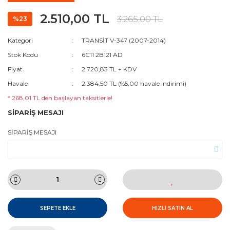
2.510,00 TL
3.265,00 TL
%23
Kategori
TRANSİT V-347 (2007-2014)
Stok Kodu
6C11 2B121 AD
Fiyat
2.720,83 TL + KDV
Havale
2.384,50 TL (%5,00 havale indirimi)
* 268,01 TL den başlayan taksitlerle!
SİPARİŞ MESAJI
SİPARİŞ MESAJI
SEPETE EKLE
HIZLI SATIN AL