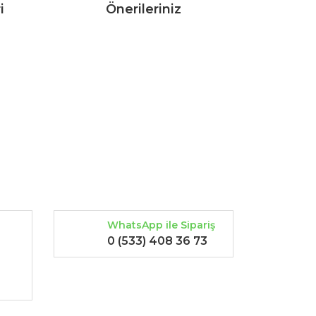
i
Önerileriniz
rak tarafımıza iletebilirsiniz.
WhatsApp ile Sipariş
0 (533) 408 36 73
-