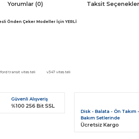
Yorumlar (0)
Taksit Seçenekler
itesli Önden Çeker Modeller İçin YERLİ
da ve diğer konularda yetersiz gördüğünüz noktaları öneri formunu kullana
ford transit vites teli
v347 vites teli
Bu ürüne ilk yorumu siz yapın!
r.
Güvenli Alışveriş
Yorum Yaz
%100 256 Bit SSL
Disk - Balata - Ön Takım 
Bakım Setlerinde
Ücretsiz Kargo