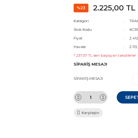
2.225,00 TL
%23
Kategori
TRAN
Stok Kodu
6C1R
Fiyat
2.41
Havale
2.113
* 237,57 TL den başlayan taksitlerle!
SİPARİŞ MESAJI
SİPARİŞ MESAJI
SEPE
Karşılaştır