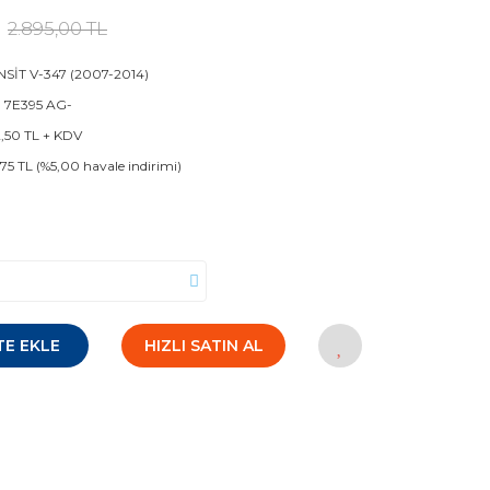
2.895,00 TL
SİT V-347 (2007-2014)
 7E395 AG-
2,50 TL + KDV
,75 TL (%5,00 havale indirimi)
TE EKLE
HIZLI SATIN AL