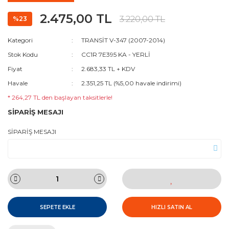
2.475,00 TL
3.220,00 TL
%23
Kategori
TRANSİT V-347 (2007-2014)
Stok Kodu
CC1R 7E395 KA - YERLİ
Fiyat
2.683,33 TL + KDV
Havale
2.351,25 TL (%5,00 havale indirimi)
* 264,27 TL den başlayan taksitlerle!
SİPARİŞ MESAJI
SİPARİŞ MESAJI
SEPETE EKLE
HIZLI SATIN AL