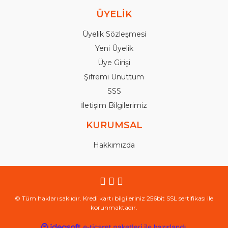
ÜYELİK
Üyelik Sözleşmesi
Yeni Üyelik
Üye Girişi
Şifremi Unuttum
SSS
İletişim Bilgilerimiz
KURUMSAL
Hakkımızda
© Tüm hakları saklıdır. Kredi kartı bilgileriniz 256bit SSL sertifikası ile
korunmaktadır.
ile
ideasoft
e-