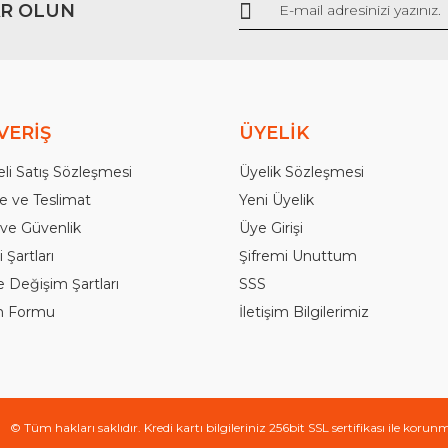
R OLUN
Gönder
VERİŞ
ÜYELİK
li Satış Sözleşmesi
Üyelik Sözleşmesi
 ve Teslimat
Yeni Üyelik
k ve Güvenlik
Üye Girişi
 Şartları
Şifremi Unuttum
e Değişim Şartları
SSS
im Formu
İletişim Bilgilerimiz
© Tüm hakları saklıdır. Kredi kartı bilgileriniz 256bit SSL sertifikası ile korun