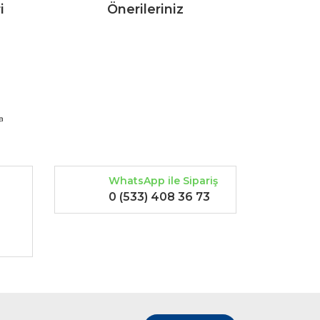
i
Önerileriniz
rak tarafımıza iletebilirsiniz.
a
WhatsApp ile Sipariş
0 (533) 408 36 73
-