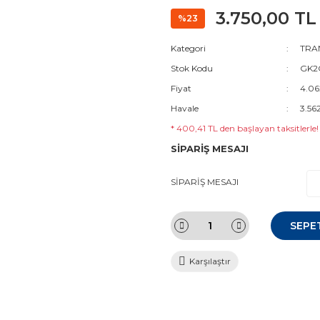
3.750,00 TL
%23
Kategori
TRAN
Stok Kodu
GK2Q
Fiyat
4.06
Havale
3.56
* 400,41 TL den başlayan taksitlerle!
SİPARİŞ MESAJI
SİPARİŞ MESAJI
SEPE
Karşılaştır