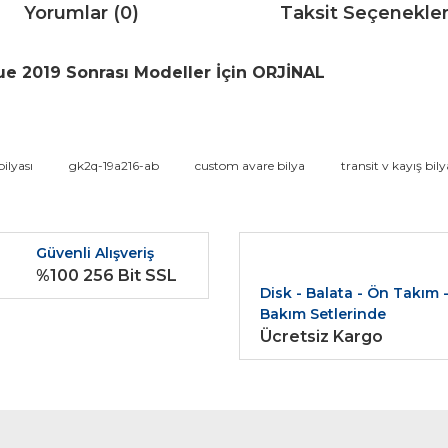
Yorumlar (0)
Taksit Seçenekler
lue 2019 Sonrası Modeller İçin ORJİNAL
da ve diğer konularda yetersiz gördüğünüz noktaları öneri formunu kullana
bilyası
gk2q-19a216-ab
custom avare bilya
transit v kayış bily
Bu ürüne ilk yorumu siz yapın!
r.
Güvenli Alışveriş
Yorum Yaz
%100 256 Bit SSL
Disk - Balata - Ön Takım 
Bakım Setlerinde
Ücretsiz Kargo