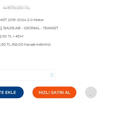
4.875,00 TL
SİT 2019-2024 2.0 Motor
 19A216 AB - ORJİNAL - TRANSİT
2,50 TL + KDV
2,50 TL (%5,00 havale indirimi)
TE EKLE
HIZLI SATIN AL