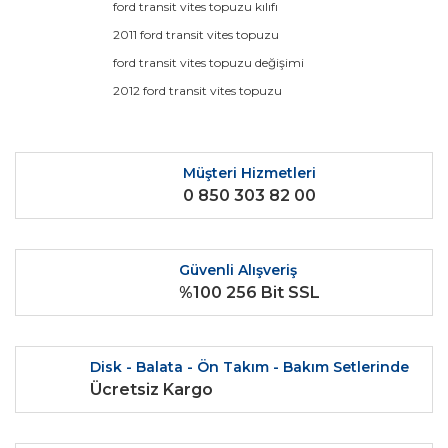
ford transit vites topuzu kılıfı
Ürün bilgilerinde hatalar bulunuyor.
2011 ford transit vites topuzu
Ürün fiyatı diğer sitelerden daha pahalı.
ford transit vites topuzu değişimi
Bu ürüne benzer farklı alternatifler olmalı.
2012 ford transit vites topuzu
Müşteri Hizmetleri
0 850 303 82 00
Gönder
Güvenli Alışveriş
%100 256 Bit SSL
Disk - Balata - Ön Takım - Bakım Setlerinde
Ücretsiz Kargo