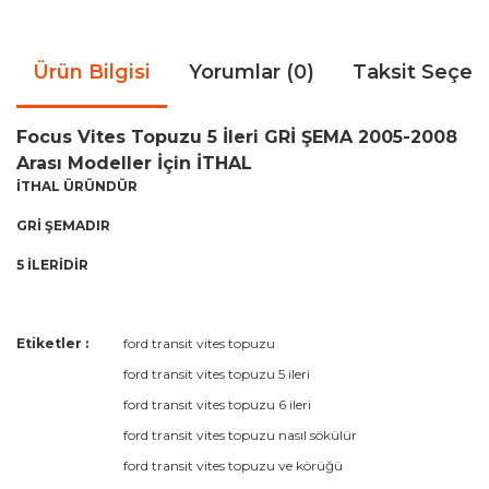
Ürün Bilgisi
Yorumlar (0)
Taksit Seçen
Focus Vites Topuzu 5 İleri GRİ ŞEMA 2005-2008
Arası Modeller İçin İTHAL
İTHAL ÜRÜNDÜR
GRİ ŞEMADIR
5 İLERİDİR
Bu ürünün fiyat bilgisi, resim, ürün açıklamalarında ve diğer
Etiketler :
ford transit vites topuzu
konularda yetersiz gördüğünüz noktaları öneri formunu
Bu ürüne ilk yorumu siz yapın!
ford transit vites topuzu 5 ileri
kullanarak tarafımıza iletebilirsiniz.
Görüş ve önerileriniz için teşekkür ederiz.
ford transit vites topuzu 6 ileri
ford transit vites topuzu nasıl sökülür
Yorum Yaz
Ürün resmi kalitesiz, bozuk veya görüntülenemiyor.
ford transit vites topuzu ve körüğü
Ürün açıklamasında eksik bilgiler bulunuyor.