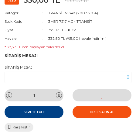
350,00 TL
455,00 TL
%23
Kategori
TRANSİT V-347 (2007-2014)
Stok Kodu
3M5R 7217 AC - TRANSİT
Fiyat
379,17 TL + KDV
Havale
332,50 TL (%5,00 havale indirimi)
* 37,37 TL den başlayan taksitlerle!
SİPARİŞ MESAJI
SİPARİŞ MESAJI
SEPETE EKLE
HIZLI SATIN AL
Karşılaştır