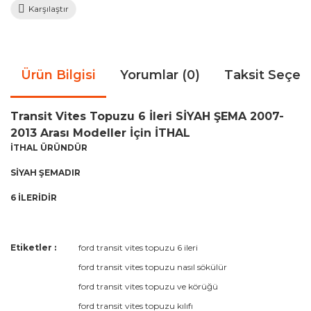
Karşılaştır
Ürün Bilgisi
Yorumlar (0)
Taksit Seçen
Transit Vites Topuzu 6 İleri SİYAH ŞEMA 2007-
2013 Arası Modeller İçin İTHAL
İTHAL ÜRÜNDÜR
SİYAH ŞEMADIR
6 İLERİDİR
Bu ürünün fiyat bilgisi, resim, ürün açıklamalarında ve diğer
Etiketler :
ford transit vites topuzu 6 ileri
konularda yetersiz gördüğünüz noktaları öneri formunu
Bu ürüne ilk yorumu siz yapın!
ford transit vites topuzu nasıl sökülür
kullanarak tarafımıza iletebilirsiniz.
Görüş ve önerileriniz için teşekkür ederiz.
ford transit vites topuzu ve körüğü
ford transit vites topuzu kılıfı
Yorum Yaz