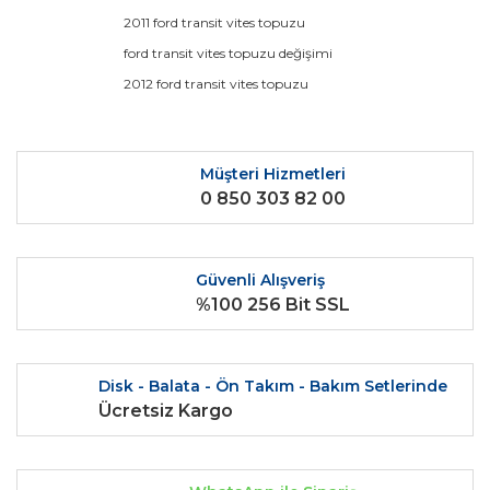
Ürün resmi kalitesiz, bozuk veya görüntülenemiyor.
2011 ford transit vites topuzu
Ürün açıklamasında eksik bilgiler bulunuyor.
ford transit vites topuzu değişimi
Ürün bilgilerinde hatalar bulunuyor.
2012 ford transit vites topuzu
Ürün fiyatı diğer sitelerden daha pahalı.
Bu ürüne benzer farklı alternatifler olmalı.
Müşteri Hizmetleri
0 850 303 82 00
Güvenli Alışveriş
Gönder
%100 256 Bit SSL
Disk - Balata - Ön Takım - Bakım Setlerinde
Ücretsiz Kargo