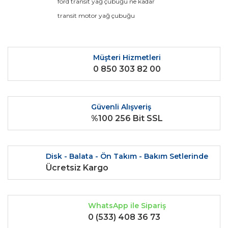
ford transit yağ çubuğu ne kadar
Ürün açıklamasında eksik bilgiler bulunuyor.
transit motor yağ çubuğu
Ürün bilgilerinde hatalar bulunuyor.
Ürün fiyatı diğer sitelerden daha pahalı.
Bu ürüne benzer farklı alternatifler olmalı.
Müşteri Hizmetleri
0 850 303 82 00
Güvenli Alışveriş
%100 256 Bit SSL
Gönder
Disk - Balata - Ön Takım - Bakım Setlerinde
Ücretsiz Kargo
WhatsApp ile Sipariş
0 (533) 408 36 73