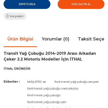
SEPETE EKLE
HIZLI SATIN AL
Karşılaştır
Ürün Bilgisi
Yorumlar (0)
Taksit Seçen
Transit Yağ Çubuğu 2014-2019 Arası Arkadan
Çeker 2.2 Motorlu Modeller İçin İTHAL
İTHAL ÜRÜNDÜR
Bu ürünün fiyat bilgisi, resim, ürün açıklamalarında ve diğer
Etiketler :
bk3q 6750 ae
ford transit yağ çubuğu seviyesi
konularda yetersiz gördüğünüz noktaları öneri formunu
Bu ürüne ilk yorumu siz yapın!
ford transit yağ çubuğu nasıl sökülür
kullanarak tarafımıza iletebilirsiniz.
Görüş ve önerileriniz için teşekkür ederiz.
ford transit yağ çubuğu
ford transit yağ çubuğu yeri
Yorum Yaz
Ürün resmi kalitesiz, bozuk veya görüntülenemiyor.