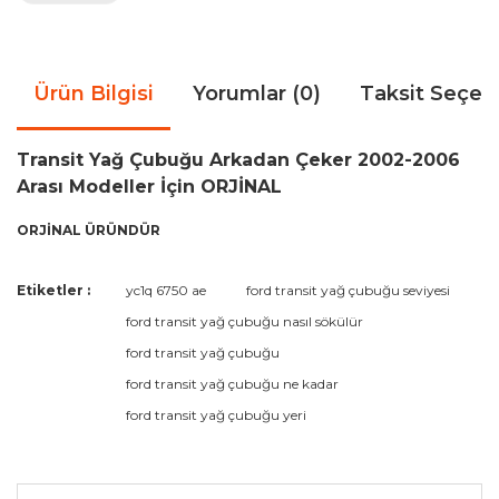
Ürün Bilgisi
Yorumlar (0)
Taksit Seçen
Transit Yağ Çubuğu Arkadan Çeker 2002-2006
Arası Modeller İçin ORJİNAL
ORJİNAL ÜRÜNDÜR
Bu ürünün fiyat bilgisi, resim, ürün açıklamalarında ve diğer
Etiketler :
yc1q 6750 ae
ford transit yağ çubuğu seviyesi
konularda yetersiz gördüğünüz noktaları öneri formunu
Bu ürüne ilk yorumu siz yapın!
ford transit yağ çubuğu nasıl sökülür
kullanarak tarafımıza iletebilirsiniz.
Görüş ve önerileriniz için teşekkür ederiz.
ford transit yağ çubuğu
ford transit yağ çubuğu ne kadar
Yorum Yaz
Ürün resmi kalitesiz, bozuk veya görüntülenemiyor.
ford transit yağ çubuğu yeri
Ürün açıklamasında eksik bilgiler bulunuyor.
Ürün bilgilerinde hatalar bulunuyor.