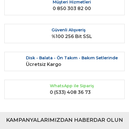
Ürün fiyatı diğer sitelerden daha pahalı.
Müşteri Hizmetleri
0 850 303 82 00
Bu ürüne benzer farklı alternatifler olmalı.
Güvenli Alışveriş
%100 256 Bit SSL
Gönder
Disk - Balata - Ön Takım - Bakım Setlerinde
Ücretsiz Kargo
WhatsApp ile Sipariş
0 (533) 408 36 73
KAMPANYALARIMIZDAN HABERDAR OLUN