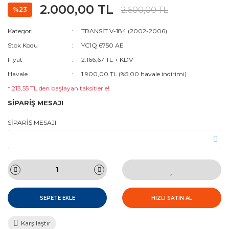
2.000,00 TL
2.600,00 TL
%23
Kategori
TRANSİT V-184 (2002-2006)
Stok Kodu
YC1Q 6750 AE
Fiyat
2.166,67 TL + KDV
Havale
1.900,00 TL (%5,00 havale indirimi)
* 213,55 TL den başlayan taksitlerle!
SİPARİŞ MESAJI
SİPARİŞ MESAJI
SEPETE EKLE
HIZLI SATIN AL
Karşılaştır