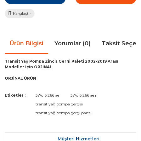
Karşılaştır
Ürün Bilgisi
Yorumlar (0)
Taksit Seçen
Transit Yağ Pompa Zincir Gergi Paleti 2002-2019 Arası
Modeller İçin ORJİNAL
ORJİNAL ÜRÜN
Bu ürünün fiyat bilgisi, resim, ürün açıklamalarında ve diğer
Etiketler :
3s7q 6l266 ae
3s7q 6l266 ae n
konularda yetersiz gördüğünüz noktaları öneri formunu
Bu ürüne ilk yorumu siz yapın!
transit yağ pompa gergisi
kullanarak tarafımıza iletebilirsiniz.
Görüş ve önerileriniz için teşekkür ederiz.
transit yağ pompa gergi paleti
Yorum Yaz
Ürün resmi kalitesiz, bozuk veya görüntülenemiyor.
Ürün açıklamasında eksik bilgiler bulunuyor.
Müşteri Hizmetleri