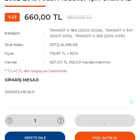
660,00 TL
860,00 TL
%23
TRANSİT V-184 (2002-2006)
,
TRANSİT V-347
Kategori
(2007-2014)
,
TRANSİT V-363 (2014-2019)
Stok Kodu
3S7Q 6L266 AE
Fiyat
716,67 TL + KDV
Havale
627,00 TL (%5,00 havale indirimi)
* 70,47 TL den başlayan taksitlerle!
SİPARİŞ MESAJI
SİPARİŞ MESAJI
SEPETE EKLE
HIZLI SATIN AL