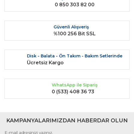
0 850 303 82 00
Ürün bilgilerinde hatalar bulunuyor.
Ürün fiyatı diğer sitelerden daha pahalı.
Bu ürüne benzer farklı alternatifler olmalı.
Güvenli Alışveriş
%100 256 Bit SSL
Disk - Balata - Ön Takım - Bakım Setlerinde
Gönder
Ücretsiz Kargo
WhatsApp ile Sipariş
0 (533) 408 36 73
KAMPANYALARIMIZDAN HABERDAR OLUN