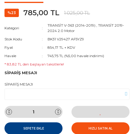
785,00 TL
1.025,00 TL
%23
TRANSİT V-363 (2014-2019)
,
TRANSİT 2019-
Kategori
2024 2.0 Motor
Stok Kodu
BK31 V29427 AF5YZ9
Fiyat
854,17 TL + KDV
Havale
745,75 TL (%5,00 havale indirimi)
* 83,82 TL den başlayan taksitlerle!
SİPARİŞ MESAJI
SİPARİŞ MESAJI
SEPETE EKLE
HIZLI SATIN AL