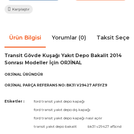
Karşılaştır
Ürün Bilgisi
Yorumlar (0)
Taksit Seçen
Transit Gövde Kuşağı Yakıt Depo Bakalit 2014
Sonrası Modeller İçin ORJİNAL
ORJİNAL ÜRÜNDÜR
ORJİNAL PARÇA REFERANS NO: BK31 V29427 AF5YZ9
Bu ürünün fiyat bilgisi, resim, ürün açıklamalarında ve diğer
Etiketler :
ford transit yakıt depo kapağı
konularda yetersiz gördüğünüz noktaları öneri formunu
Bu ürüne ilk yorumu siz yapın!
ford transit yakıt depo dış kapağı
kullanarak tarafımıza iletebilirsiniz.
Görüş ve önerileriniz için teşekkür ederiz.
ford transit yakıt depo kapağı nasıl açılır
transit yakıt depo bakalit
bk31 v29427 af5cnd
Yorum Yaz
Ürün resmi kalitesiz, bozuk veya görüntülenemiyor.