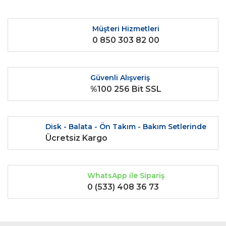
Ürün açıklamasında eksik bilgiler bulunuyor.
Ürün bilgilerinde hatalar bulunuyor.
Müşteri Hizmetleri
0 850 303 82 00
Ürün fiyatı diğer sitelerden daha pahalı.
Bu ürüne benzer farklı alternatifler olmalı.
Güvenli Alışveriş
%100 256 Bit SSL
Gönder
Disk - Balata - Ön Takım - Bakım Setlerinde
Ücretsiz Kargo
WhatsApp ile Sipariş
0 (533) 408 36 73