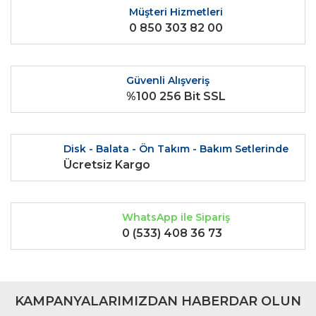
Ürün açıklamasında eksik bilgiler bulunuyor.
Müşteri Hizmetleri
0 850 303 82 00
Ürün bilgilerinde hatalar bulunuyor.
Ürün fiyatı diğer sitelerden daha pahalı.
Bu ürüne benzer farklı alternatifler olmalı.
Güvenli Alışveriş
%100 256 Bit SSL
Disk - Balata - Ön Takım - Bakım Setlerinde
Gönder
Ücretsiz Kargo
WhatsApp ile Sipariş
0 (533) 408 36 73
KAMPANYALARIMIZDAN HABERDAR OLUN