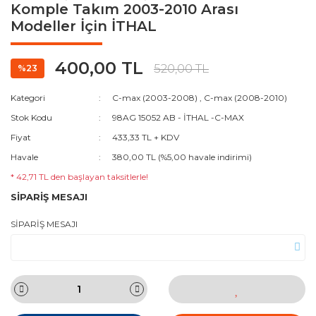
Komple Takım 2003-2010 Arası
Modeller İçin İTHAL
400,00 TL
520,00 TL
%23
Kategori
C-max (2003-2008)
,
C-max (2008-2010)
Stok Kodu
98AG 15052 AB - İTHAL -C-MAX
Fiyat
433,33 TL + KDV
Havale
380,00 TL (%5,00 havale indirimi)
* 42,71 TL den başlayan taksitlerle!
SİPARİŞ MESAJI
SİPARİŞ MESAJI