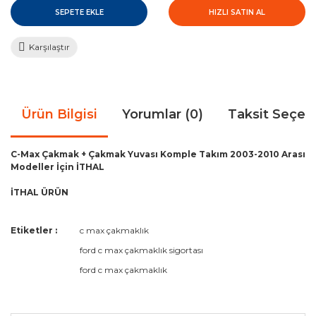
SEPETE EKLE
HIZLI SATIN AL
Karşılaştır
Ürün Bilgisi
Yorumlar (0)
Taksit Seçen
C-Max Çakmak + Çakmak Yuvası Komple Takım 2003-2010 Arası
Modeller İçin İTHAL
İTHAL ÜRÜN
Bu ürünün fiyat bilgisi, resim, ürün açıklamalarında ve diğer
Etiketler :
c max çakmaklık
konularda yetersiz gördüğünüz noktaları öneri formunu
Bu ürüne ilk yorumu siz yapın!
ford c max çakmaklık sigortası
kullanarak tarafımıza iletebilirsiniz.
Görüş ve önerileriniz için teşekkür ederiz.
ford c max çakmaklık
Yorum Yaz
Ürün resmi kalitesiz, bozuk veya görüntülenemiyor.