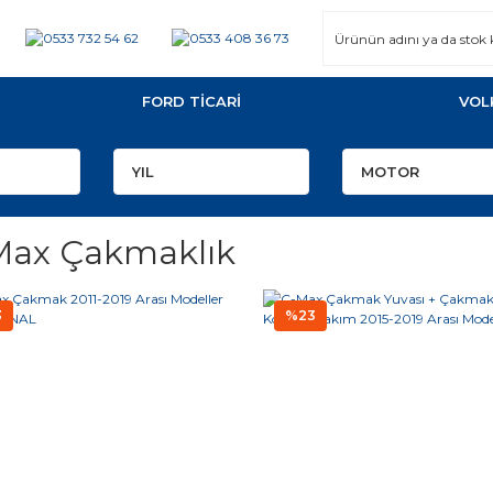
FORD TİCARİ
VOL
Max Çakmaklık
3
%23