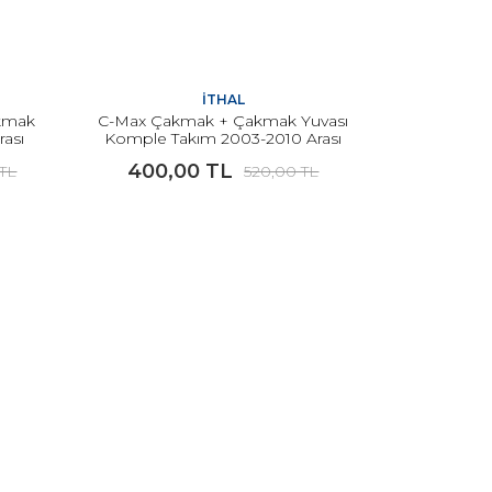
İTHAL
kmak
C-Max Çakmak + Çakmak Yuvası
rası
Komple Takım 2003-2010 Arası
Modeller İçin İTHAL
400,00 TL
 TL
520,00 TL