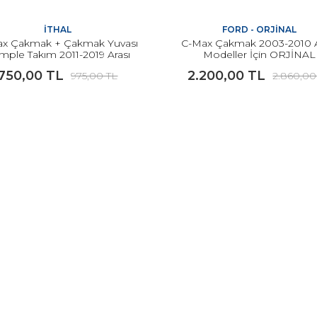
İTHAL
FORD - ORJİNAL
ax Çakmak + Çakmak Yuvası
C-Max Çakmak 2003-2010 A
mple Takım 2011-2019 Arası
Modeller İçin ORJİNAL
Modeller İçin İTHAL
750,00 TL
2.200,00 TL
975,00 TL
2.860,00