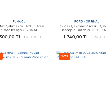
FoMoCo
FORD - ORJİNAL
ax Çakmak 2011-2019 Arası
C-Max Çakmak Yuvası + Ça
Modeller İçin ORJİNAL
Komple Takım 2015-2019 A
Modeller İçin
.300,00 TL
1.740,00 TL
1.690,00 TL
2.265,00
3
%23