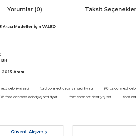
Yorumlar (0)
Taksit Seçenekler
13 Arası Modeller İçin VALEO
K
4 BH
-2013 Arası
da ve diğer konularda yetersiz gördüğünüz noktaları öneri formunu kullana
nect debriyaj seti
ford connect debriyaj seti fiyatı
90 ps connect debr
Bu ürüne ilk yorumu siz yapın!
8 ford connect debriyaj seti fiyatı
fort connect debriyaj seti
ford co
r.
Yorum Yaz
Güvenli Alışveriş