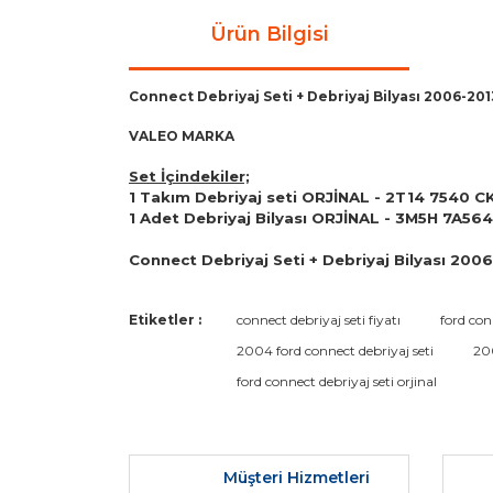
Ürün Bilgisi
Connect Debriyaj Seti + Debriyaj Bilyası 2006-20
VALEO MARKA
Set İçindekiler;
1 Takım Debriyaj seti ORJİNAL - 2T14 7540 C
1 Adet Debriyaj Bilyası ORJİNAL - 3M5H 7A56
Connect Debriyaj Seti + Debriyaj Bilyası 2006
Bu ürünün fiyat bilgisi, resim, ürün açıklamaların
Etiketler :
connect debriyaj seti fiyatı
ford con
Görüş ve önerileriniz için teşekkür ederiz.
2004 ford connect debriyaj seti
200
ford connect debriyaj seti orjinal
Ürün resmi kalitesiz, bozuk veya görüntülenemiyo
Ürün açıklamasında eksik bilgiler bulunuyor.
Ürün bilgilerinde hatalar bulunuyor.
Müşteri Hizmetleri
Ürün fiyatı diğer sitelerden daha pahalı.