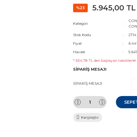
5.945,00 TL
%23
CON
Kategori
CON
Stok Kodu
2T14
Fiyat
6.44
Havale
5.64
* 634,78 TL den başlayan taksitlerle!
SİPARİŞ MESAJI
SİPARİŞ MESAJI
SEPE
Karşılaştır