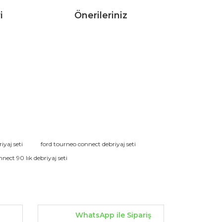
i
Önerileriniz
rak tarafımıza iletebilirsiniz.
iyaj seti
ford tourneo connect debriyaj seti
nnect 90 lık debriyaj seti
WhatsApp ile Sipariş