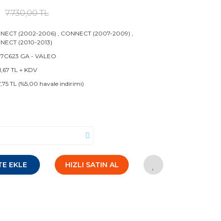
7.730,00 TL
NECT (2002-2006)
,
CONNECT (2007-2009)
,
NECT (2010-2013)
 7C623 GA - VALEO
1,67 TL + KDV
7,75 TL (%5,00 havale indirimi)
TE EKLE
HIZLI SATIN AL