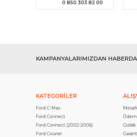
0 850 303 82 00
Bu ürüne benzer farklı alternatifler olmalı.
KAMPANYALARIMIZDAN HABERDA
KATEGORİLER
ALIŞ
Ford C-Max
Mesafe
Ford Connect
Ödeme
Ford Connect (2002-2006)
Gizlili
Ford Courier
Garanti