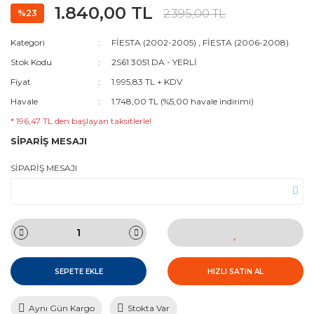
1.840,00 TL
2.395,00 TL
%23
Kategori
FİESTA (2002-2005)
,
FİESTA (2006-2008)
Stok Kodu
2S61 3051 DA - YERLİ
Fiyat
1.995,83 TL + KDV
Havale
1.748,00 TL (%5,00 havale indirimi)
* 196,47 TL den başlayan taksitlerle!
SİPARİŞ MESAJI
SİPARİŞ MESAJI
SEPETE EKLE
HIZLI SATIN AL
Aynı Gün Kargo
Stokta Var