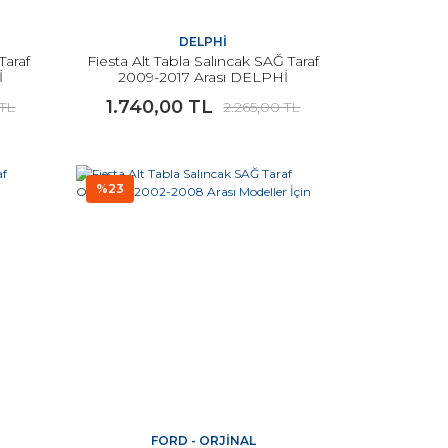
DELPHİ
Taraf
Fiesta Alt Tabla Salıncak SAĞ Taraf
İ
2009-2017 Arası DELPHİ
1.740,00 TL
 TL
2.265,00 TL
%23
FORD - ORJİNAL